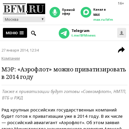
16+
Канал в
прямой
эфир
MAX
Москва
max.ru/bfm
Telegram
МЕНЮ
t.me/BFMnews
27 января 2014, 12:34
Компании
МЭР: «Аэрофлот» можно приватизировать
в 2014 году
Также к приватизации будут готовы «Совкомфлот», НМТП,
ВТБ и РЖД
Ряд крупных российских государственных компаний
будет готов к приватизации уже в 2014 году. В их числе
— российский авиагигант «Аэрофлот». Об этом заявил
глава Министерства экономического развития Алексей