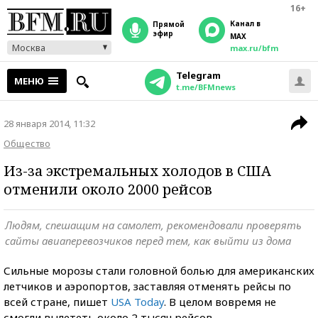
16+
Канал в
прямой
эфир
MAX
Москва
max.ru/bfm
Telegram
МЕНЮ
t.me/BFMnews
28 января 2014, 11:32
Общество
Из-за экстремальных холодов в США
отменили около 2000 рейсов
Людям, спешащим на самолет, рекомендовали проверять
сайты авиаперевозчиков перед тем, как выйти из дома
Сильные морозы стали головной болью для американских
летчиков и аэропортов, заставляя отменять рейсы по
всей стране, пишет
USA Today
. В целом вовремя не
смогли вылететь около 2 тысяч рейсов.