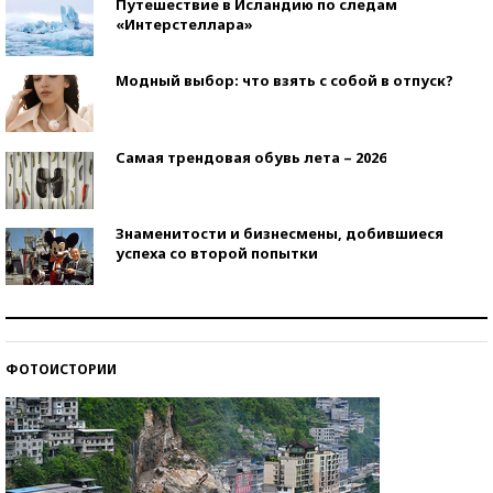
Путешествие в Исландию по следам
«Интерстеллара»
Модный выбор: что взять с собой в отпуск?
Самая трендовая обувь лета – 2026
Знаменитости и бизнесмены, добившиеся
успеха со второй попытки
Как защититься от солнца на курорте?
ФОТОИСТОРИИ
Кто изобрел средства связи?