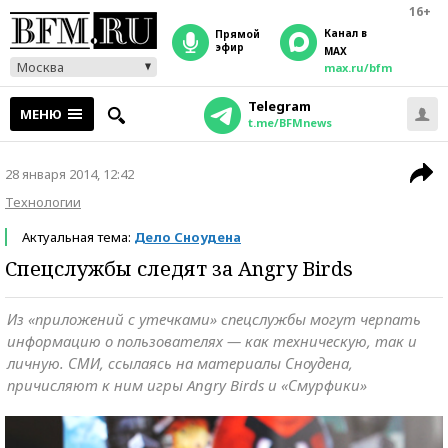
16+
Канал в
прямой
эфир
MAX
Москва
max.ru/bfm
Telegram
МЕНЮ
t.me/BFMnews
28 января 2014, 12:42
Технологии
Актуальная тема:
Дело Сноудена
Спецслужбы следят за Angry Birds
Из «приложений с утечками» спецслужбы могут черпать
информацию о пользователях — как техническую, так и
личную. СМИ, ссылаясь на материалы Сноудена,
причисляют к ним игры Angry Birds и «Смурфики»