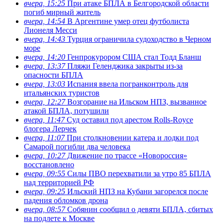
вчера, 15:25
При атаке БПЛА в Белгородской области
погиб мирный житель
вчера, 14:54
В Аргентине умер отец футболиста
Лионеля Месси
вчера, 14:43
Турция ограничила судоходство в Черном
море
вчера, 14:20
Генпрокурором США стал Тодд Бланш
вчера, 13:37
Пляжи Геленджика закрыты из-за
опасности БПЛА
вчера, 13:03
Испания ввела погранконтроль для
итальянских туристов
вчера, 12:27
Возгорание на Ильском НПЗ, вызванное
атакой БПЛА, потушили
вчера, 11:47
Суд оставил под арестом Rolls-Royce
блогера Лерчек
вчера, 11:07
При столкновении катера и лодки под
Самарой погибли два человека
вчера, 10:27
Движение по трассе «Новороссия»
восстановлено
вчера, 09:55
Силы ПВО перехватили за утро 85 БПЛА
над территорией РФ
вчера, 09:25
Ильский НПЗ на Кубани загорелся после
падения обломков дрона
вчера, 08:57
Собянин сообщил о девяти БПЛА, сбитых
на подлете к Москве