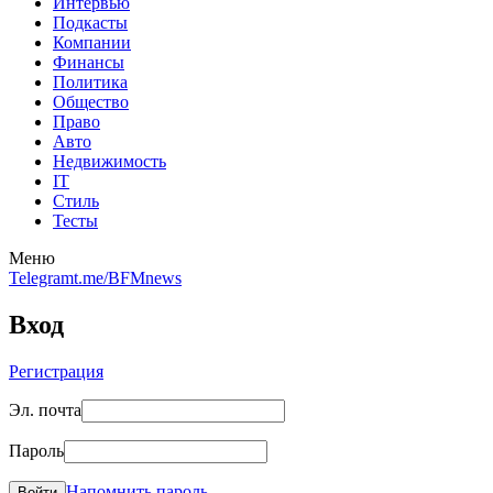
Интервью
Подкасты
Компании
Финансы
Политика
Общество
Право
Авто
Недвижимость
IT
Стиль
Тесты
Меню
Telegram
t.me/BFMnews
Вход
Регистрация
Эл. почта
Пароль
Напомнить пароль
Войти