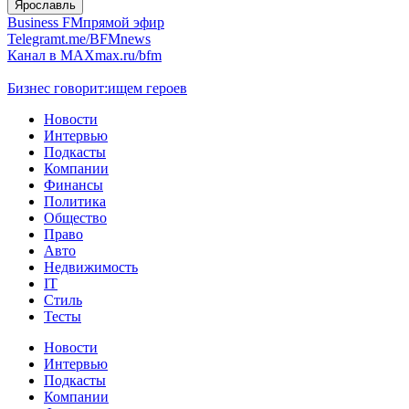
Ярославль
Business FM
прямой эфир
Telegram
t.me/BFMnews
Канал в MAX
max.ru/bfm
Бизнес говорит:
ищем героев
Новости
Интервью
Подкасты
Компании
Финансы
Политика
Общество
Право
Авто
Недвижимость
IT
Стиль
Тесты
Новости
Интервью
Подкасты
Компании