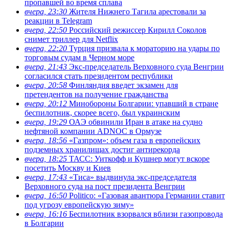
пропавшей во время сплава
вчера, 23:30
Жителя Нижнего Тагила арестовали за
реакции в Теlegram
вчера, 22:50
Российский режиссер Кирилл Соколов
снимет триллер для Netflix
вчера, 22:20
Турция призвала к мораторию на удары по
торговым судам в Черном море
вчера, 21:43
Экс-председатель Верховного суда Венгрии
согласился стать президентом республики
вчера, 20:58
Финляндия введет экзамен для
претендентов на получение гражданства
вчера, 20:12
Минобороны Болгарии: упавший в стране
беспилотник, скорее всего, был украинским
вчера, 19:29
ОАЭ обвинили Иран в атаке на судно
нефтяной компании ADNOC в Ормузе
вчера, 18:56
«Газпром»: объем газа в европейских
подземных хранилищах достиг антирекорда
вчера, 18:25
ТАСС: Уиткофф и Кушнер могут вскоре
посетить Москву и Киев
вчера, 17:43
«Тиса» выдвинула экс-председателя
Верховного суда на пост президента Венгрии
вчера, 16:50
Politico: «Газовая авантюра Германии ставит
под угрозу европейскую зиму»
вчера, 16:16
Беспилотник взорвался вблизи газопровода
в Болгарии