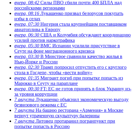
вчера, 08:42
Силы ПВО сбили почти 400 БПЛА над
российскими регионами
вчера, 08:16
Лукашенко призвал белорусов покупать
избы в селах
вчера, 07:30
Нигерия стала крупнейшим поставщиком
авиатоплива в Европу
вчера, 06:30
США и Колумбия обсуждают координацию
усилий против наркотрафика
вчера, 05:30
ВМС Испании усилили присутствие в
Сеуте на фоне миграционного кризиса
вчера, 03:30
В Минстрое сравнили качество жилья в
Нью-Йорке и России
вчера, 02:30
Трамп попросил отпустить его с круглого
стола в Госдепе, чтобы «вести войну»
вчера, 01:35
Мигрант погиб при попытке попасть из
Марокко в Сеуту на параплане
вчера, 00:30
FT: ЕС не готов принять в блок Украину из-
за уровня коррупции
7 августа
Лукашенко объяснил экономическую выгоду
безвизового режима с ЕС
7 августа
На башню ресторана «Армения» в Москве
вернут утраченную скульптуру балерины
7 августа
Литовец протаранил погранпункт при
попытке попасть в Россию