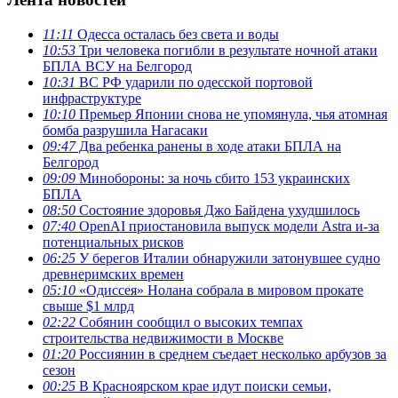
11:11
Одесса осталась без света и воды
10:53
Три человека погибли в результате ночной атаки
БПЛА ВСУ на Белгород
10:31
ВС РФ ударили по одесской портовой
инфраструктуре
10:10
Премьер Японии снова не упомянула, чья атомная
бомба разрушила Нагасаки
09:47
Два ребенка ранены в ходе атаки БПЛА на
Белгород
09:09
Минобороны: за ночь сбито 153 украинских
БПЛА
08:50
Состояние здоровья Джо Байдена ухудшилось
07:40
OpenAI приостановила выпуск модели Astra и-за
потенциальных рисков
06:25
У берегов Италии обнаружили затонувшее судно
древнеримских времен
05:10
«Одиссея» Нолана собрала в мировом прокате
свыше $1 млрд
02:22
Собянин сообщил о высоких темпах
строительства недвижимости в Москве
01:20
Россиянин в среднем съедает несколько арбузов за
сезон
00:25
В Красноярском крае идут поиски семьи,