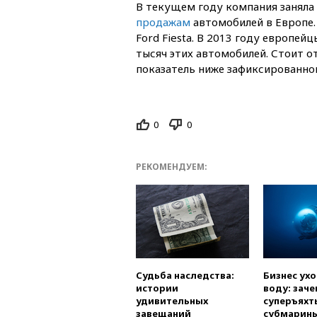
В текущем году компания заняла
продажам
автомобилей в Европе. 
Ford Fiesta. В 2013 году европей
тысяч этих автомобилей. Стоит о
показатель ниже зафиксированного
0
0
РЕКОМЕНДУЕМ:
Судьба наследства:
Бизнес ух
истории
воду: заче
удивительных
суперъяхт
завещаний
субмарин