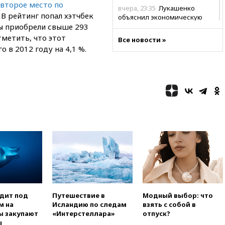
второе место по
вчера, 23:35
Лукашенко
В рейтинг попал хэтчбек
объяснил экономическую
цы приобрели свыше 293
выгоду безвизового режима с
ЕС
тметить, что этот
Все новости »
 в 2012 году на 4,1 %.
вчера, 22:59
На башню
ресторана «Армения» в
Москве вернут утраченную
скульптуру балерины
вчера, 22:45
Литовец
протаранил погранпункт при
попытке попасть в Россию
вчера, 22:28
Бессент
анонсировал скорое
соглашение о прекращении
огня США и Ирана
вчера, 22:15
Три человека
получили ножевые ранения
при нападении в Чехии
одит под
Путешествие в
Модный выбор: что
вчера, 22:00
Путин поручил
м на
Исландию по следам
взять с собой в
выделить средства на новые
ы закупают
«Интерстеллара»
отпуск?
РЛС для Белгородской
ы