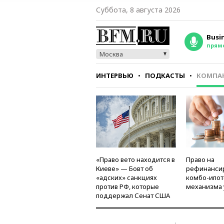
Суббота, 8 августа 2026
Busi
прям
Москва
ИНТЕРВЬЮ
ПОДКАСТЫ
КОМПА
СТИЛЬ
ТЕСТЫ
«Право вето находится в
Право на
Киеве» — Бовт об
рефинанси
«адских» санкциях
комбо-ипот
против РФ, которые
механизма 
поддержал Сенат США