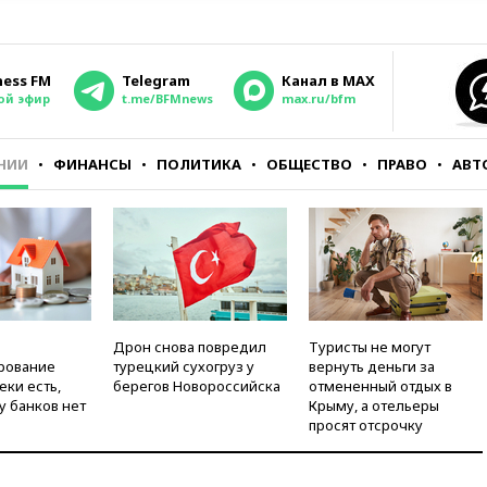
ness FM
Telegram
Канал в MAX
ой эфир
t.me/BFMnews
max.ru/bfm
НИИ
ФИНАНСЫ
ПОЛИТИКА
ОБЩЕСТВО
ПРАВО
АВТ
Дрон снова повредил
Туристы не могут
рование
турецкий сухогруз у
вернуть деньги за
еки есть,
берегов Новороссийска
отмененный отдых в
у банков нет
Крыму, а отельеры
просят отсрочку