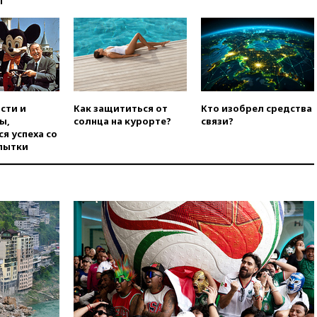
ы
Гордеевой о фейках о ВС
России
вчера, 19:45
ISU предоставил
нейтральный статус
фигуристкам Валиевой и
Трусовой
вчера, 19:35
Зеленский
сти и
Как защититься от
Кто изобрел средства
впервые совершил
ы,
солнца на курорте?
связи?
официальный визит в Сербию
я успеха со
пытки
вчера, 19:19
Россиянка
погибла во Французских
Альпах
вчера, 19:00
Открытое
горение на складе в Брянске
ликвидировано
вчера, 18:55
Минобороны
отчиталось об ударах по двум
украинским сухогрузам в
Черном море
вчера, 18:47
Школьники из РФ
стали абсолютными