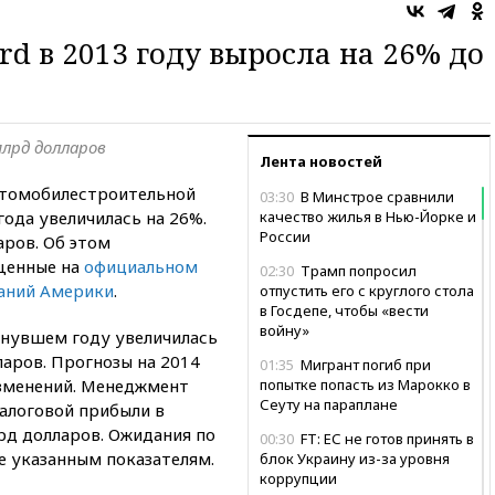
d в 2013 году выросла на 26% до
млрд долларов
Лента новостей
втомобилестроительной
03:30
В Минстрое сравнили
года увеличилась на 26%.
качество жилья в Нью-Йорке и
России
аров. Об этом
щенные на
официальном
02:30
Трамп попросил
паний Америки
.
отпустить его с круглого стола
в Госдепе, чтобы «вести
войну»
инувшем году увеличилась
ларов. Прогнозы на 2014
01:35
Мигрант погиб при
изменений. Менеджмент
попытке попасть из Марокко в
Сеуту на параплане
налоговой прибыли в
рд долларов. Ожидания по
00:30
FT: ЕС не готов принять в
е указанным показателям.
блок Украину из-за уровня
коррупции