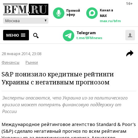
16+
Канал в
прямой
эфир
MAX
Москва
max.ru/bfm
Telegram
МЕНЮ
t.me/BFMnews
28 января 2014, 23:08
Финансы
Рынки
S&P понизило кредитные рейтинги
Украины с негативным прогнозом
Эксперты опасаются, что Украина из-за политического
кризиса может потерять финансовую поддержку от
России
Международное рейтинговое агентство Standard & Poor’s
(S&P) сделало негативный прогноз по всем рейтингам
Украины из-за политического кризиса. Агентство