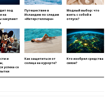
вчера, 20:44
WSJ: Трамп уже
готов прекратить войну с
Ираном без ядерной сделки
одит под
Путешествие в
Модный выбор: что
м на
Исландию по следам
взять с собой в
вчера, 20:12
Финляндия не
ы закупают
«Интерстеллара»
отпуск?
намерена передавать Украине
ы
ракеты для Patriot
вчера, 19:42
МВД намерено
сократить срок уплаты
автоштрафов для
иностранцев с 60 дней до
суток
вчера, 19:13
Оборонным
сти и
Как защититься от
Кто изобрел средства
компаниям в США поручено
ы,
солнца на курорте?
связи?
оперативно нарастить
я успеха со
производство вооружений
пытки
вчера, 18:54
ТАСС: Украина
лишится половины аграрного
экспорта из-за простоя в
портах Одессы
вчера, 18:18
БПЛА повторно
атаковали Белгород