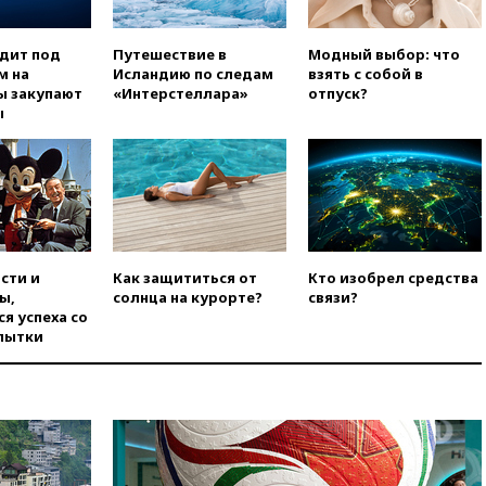
вчера, 15:15
В Москве
арестованы два руководителя
одит под
Путешествие в
Модный выбор: что
производителя БПЛА
м на
Исландию по следам
взять с собой в
ы закупают
«Интерстеллара»
отпуск?
вчера, 14:50
Лионель Месси
ы
прибыл в Росарио на
похороны своего отца
вчера, 14:14
Китай объявил
высший уровень опасности из-
за приближения тайфуна
вчера, 13:47
Welt am Sonntag:
ЕС нарастил импорт
сти и
Как защититься от
Кто изобрел средства
российского СПГ
ы,
солнца на курорте?
связи?
вчера, 13:13
Число жертв
я успеха со
атаки БПЛА на Белгород
пытки
выросло до пяти
вчера, 13:09
Беспилотная
опасность объявлена в
Московской области
вчера, 12:48
На фоне угрозы
БПЛА приостановил работу