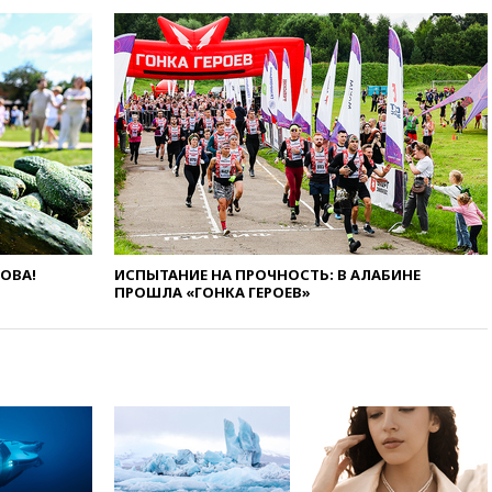
вчера, 17:42
Израиль отверг
план Совета мира о выводе
войск из сектора Газа
вчера, 17:13
ТАСС: видео с
Моджтабой Хаменеи,
опубликованное сегодня,
снято давно
вчера, 16:47
Сирия и Россия
договорились о присутствии
российских военных баз в
республике
ЛОВА!
ИСПЫТАНИЕ НА ПРОЧНОСТЬ: В АЛАБИНЕ
вчера, 16:16
Bloomberg: США
ПРОШЛА «ГОНКА ГЕРОЕВ»
потратят 400 млн долларов на
противодроновые лазеры
вчера, 15:48
Reuters:
европейский аналог Starlink
IRIS2 может появиться в 2029
году
вчера, 15:46
«Росатом»
возвращает специалистов в
Иран на АЭС «Бушер»