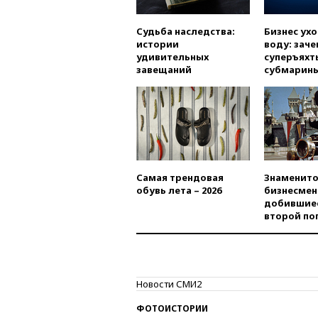
Судьба наследства:
Бизнес ух
истории
воду: заче
удивительных
суперъяхт
завещаний
субмарин
Самая трендовая
Знаменито
обувь лета – 2026
бизнесмен
добившиес
второй по
Новости СМИ2
ФОТОИСТОРИИ