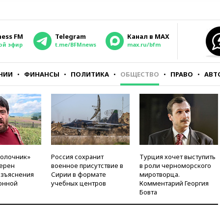
ness FM
Telegram
Канал в MAX
ой эфир
t.me/BFMnews
max.ru/bfm
НИИ
ФИНАНСЫ
ПОЛИТИКА
ОБЩЕСТВО
ПРАВО
АВТ
молочник»
Россия сохранит
Турция хочет выступить
ерен
военное присутствие в
в роли черноморского
азъяснения
Сирии в формате
миротворца.
онной
учебных центров
Комментарий Георгия
Бовта