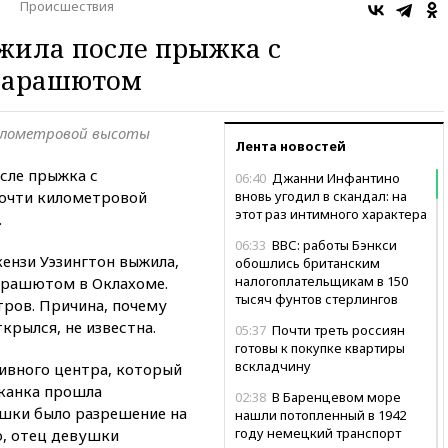
Происшествия
жила после прыжка с
парашютом
километровой высоты
Лента новостей
сле прыжка с
06:40
Джанни Инфантино
очти километровой
вновь угодил в скандал: на
этот раз интимного характера
.
06:33
ВВС: работы Бэнкси
ензи Уэзингтон выжила,
обошлись британским
налогоплательщикам в 150
арашютом в Оклахоме.
тысяч фунтов стерлингов
тров. Причина, почему
рылся, не известна.
05:37
Почти треть россиян
готовы к покупке квартиры
вскладчину
ивного центра, который
канка прошла
02:38
В Баренцевом море
шки было разрешение на
нашли потопленный в 1942
году немецкий транспорт
о, отец девушки