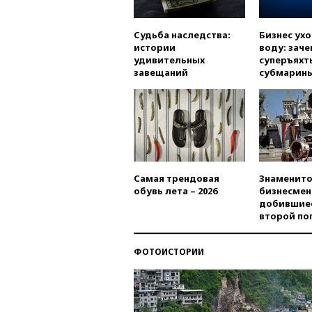
Судьба наследства:
Бизнес ух
истории
воду: заче
удивительных
суперъяхт
завещаний
субмарин
Самая трендовая
Знаменито
обувь лета – 2026
бизнесмен
добившиес
второй по
ФОТОИСТОРИИ