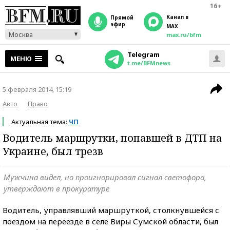
16+
Канал в
прямой
эфир
MAX
Москва
max.ru/bfm
Telegram
МЕНЮ
t.me/BFMnews
5 февраля 2014, 15:19
Авто
Право
Актуальная тема:
ЧП
Водитель маршрутки, попавшей в ДТП на
Украине, был трезв
Мужчина видел, но проигнорировал сигнал светофора,
утверждают в прокуратуре
Водитель, управлявший маршруткой, столкнувшейся с
поездом на переезде в селе Виры Сумской области, был