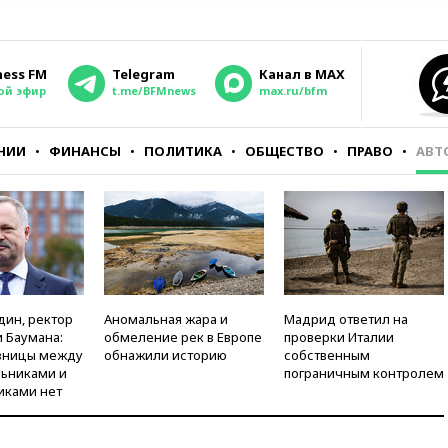
ness FM
Telegram
Канал в MAX
ой эфир
t.me/BFMnews
max.ru/bfm
НИИ
ФИНАНСЫ
ПОЛИТИКА
ОБЩЕСТВО
ПРАВО
АВТ
дин, ректор
Аномальная жара и
Мадрид ответил на
 Баумана:
обмеление рек в Европе
проверки Италии
зницы между
обнажили историю
собственным
ьниками и
пограничным контролем
иками нет