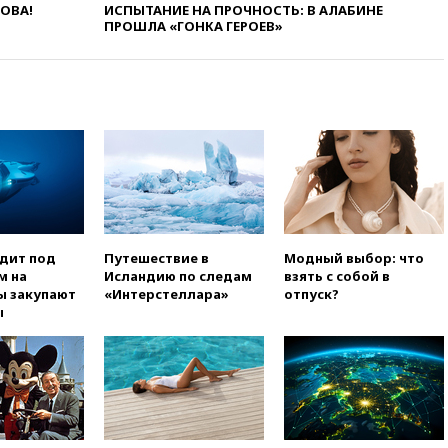
ЛОВА!
ИСПЫТАНИЕ НА ПРОЧНОСТЬ: В АЛАБИНЕ
Белгородской области погиб
ПРОШЛА «ГОНКА ГЕРОЕВ»
мирный житель
вчера, 14:54
В Аргентине умер
отец футболиста Лионеля
Месси
вчера, 14:43
Турция
ограничила судоходство в
Черном море
вчера, 14:20
Генпрокурором
США стал Тодд Бланш
вчера, 13:37
Пляжи
одит под
Путешествие в
Модный выбор: что
Геленджика закрыты из-за
м на
Исландию по следам
взять с собой в
опасности БПЛА
ы закупают
«Интерстеллара»
отпуск?
ы
вчера, 13:03
Испания ввела
погранконтроль для
итальянских туристов
вчера, 12:27
Возгорание на
Ильском НПЗ, вызванное
атакой БПЛА, потушили