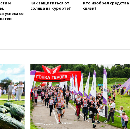
Иран в атаке на судно
сти и
Как защититься от
Кто изобрел средства
нефтяной компании ADNOC в
ы,
солнца на курорте?
связи?
Ормузе
я успеха со
пытки
вчера, 18:56
«Газпром»: объем
газа в европейских подземных
хранилищах достиг
антирекорда
вчера, 18:25
ТАСС: Уиткофф и
Кушнер могут вскоре посетить
Москву и Киев
вчера, 17:43
«Тиса» выдвинула
экс-председателя Верховного
суда на пост президента
Венгрии
вчера, 16:50
Politico: «Газовая
авантюра Германии ставит под
угрозу европейскую зиму»
вчера, 16:16
Беспилотник
взорвался вблизи
газопровода в Болгарии
вчера, 15:25
При атаке БПЛА в