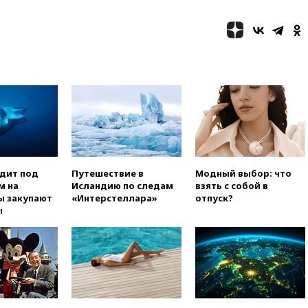
в Теlegram
вчера, 22:50
Российский
режиссер Кирилл Соколов
снимет триллер для Netflix
вчера, 22:20
Турция призвала
к мораторию на удары по
торговым судам в Черном
море
вчера, 21:43
Экс-
председатель Верховного
суда Венгрии согласился стать
президентом республики
одит под
Путешествие в
Модный выбор: что
вчера, 20:58
Финляндия
м на
Исландию по следам
взять с собой в
введет экзамен для
ы закупают
«Интерстеллара»
отпуск?
претендентов на получение
ы
гражданства
вчера, 20:12
Минобороны
Болгарии: упавший в стране
беспилотник, скорее всего,
был украинским
вчера, 19:29
ОАЭ обвинили