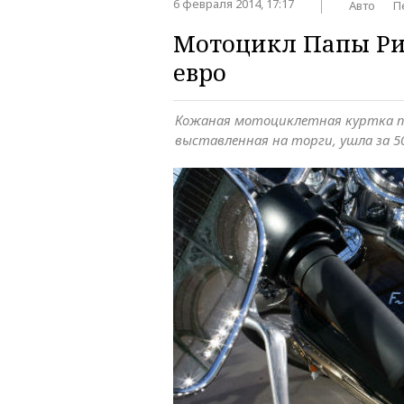
6 февраля 2014, 17:17
Авто
П
Мотоцикл Папы Рим
евро
Кожаная мотоциклетная куртка 
выставленная на торги, ушла за 5