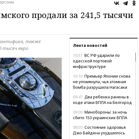
ерсоны
ского продали за 241,5 тысячи
понтифика, также
Лента новостей
0 тысяч евро
10:31
ВС РФ ударили по
одесской портовой
инфраструктуре
10:10
Премьер Японии снова
не упомянула, чья атомная
бомба разрушила Нагасаки
09:47
Два ребенка ранены в
ходе атаки БПЛА на Белгород
09:09
Минобороны: за ночь
сбито 153 украинских БПЛА
08:50
Состояние здоровья
Джо Байдена ухудшилось