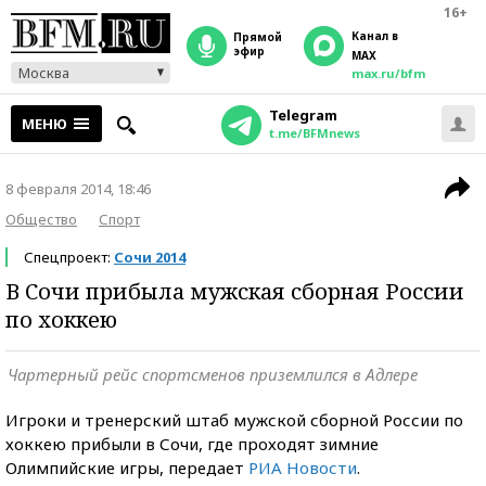
16+
Канал в
прямой
эфир
MAX
Москва
max.ru/bfm
Telegram
МЕНЮ
t.me/BFMnews
8 февраля 2014, 18:46
Общество
Спорт
Спецпроект:
Сочи 2014
В Сочи прибыла мужская сборная России
по хоккею
Чартерный рейс спортсменов приземлился в Адлере
Игроки и тренерский штаб мужской сборной России по
хоккею прибыли в Сочи, где проходят зимние
Олимпийские игры, передает
РИА Новости
.