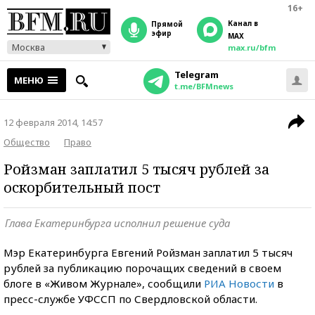
16+
Канал в
прямой
эфир
MAX
Москва
max.ru/bfm
Telegram
МЕНЮ
t.me/BFMnews
12 февраля 2014, 14:57
Общество
Право
Ройзман заплатил 5 тысяч рублей за
оскорбительный пост
Глава Екатеринбурга исполнил решение суда
Мэр Екатеринбурга Евгений Ройзман заплатил 5 тысяч
рублей за публикацию порочащих сведений в своем
блоге в «Живом Журнале», сообщили
РИА Новости
в
пресс-службе УФССП по Свердловской области.