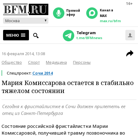
16+
Канал в
прямой
эфир
MAX
Москва
max.ru/bfm
Telegram
МЕНЮ
t.me/BFMnews
16 февраля 2014, 13:08
Общество
Спорт
Медицина
Персоны
Спецпроект:
Сочи 2014
Мария Комиссарова остается в стабильно
тяжелом состоянии
Сегодня к фристайлистке в Сочи должен прилететь ее
отец из Санкт-Петербурга
Состояние российской фристайлистки Марии
Комиссаровой, получившей травму позвоночника во