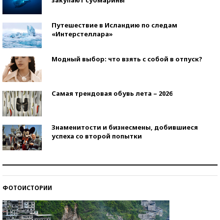
Путешествие в Исландию по следам
«Интерстеллара»
Модный выбор: что взять с собой в отпуск?
Самая трендовая обувь лета – 2026
Знаменитости и бизнесмены, добившиеся
успеха со второй попытки
Как защититься от солнца на курорте?
ФОТОИСТОРИИ
Кто изобрел средства связи?