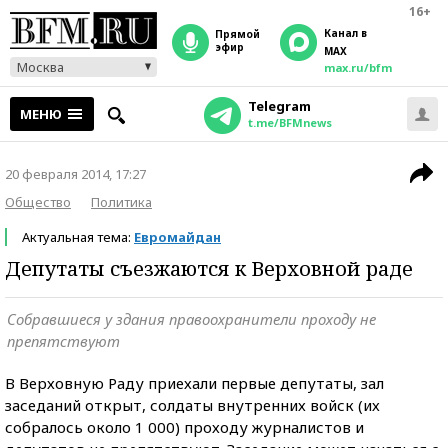
16+
Канал в
прямой
эфир
MAX
Москва
max.ru/bfm
Telegram
МЕНЮ
t.me/BFMnews
20 февраля 2014, 17:27
Общество
Политика
Актуальная тема:
Евромайдан
Депутаты съезжаются к Верховной раде
Собравшиеся у здания правоохранители проходу не
препятствуют
В Верховную Раду приехали первые депутаты, зал
заседаний открыт, солдаты внутренних войск (их
собралось около 1 000) проходу журналистов и