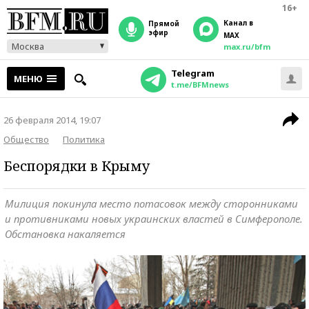
16+
Канал в
прямой
эфир
MAX
Москва
max.ru/bfm
Telegram
МЕНЮ
t.me/BFMnews
26 февраля 2014, 19:07
Общество
Политика
Беспорядки в Крыму
Милиция покинула место потасовок между сторонниками
и противниками новых украинских властей в Симферополе.
Обстановка накаляется