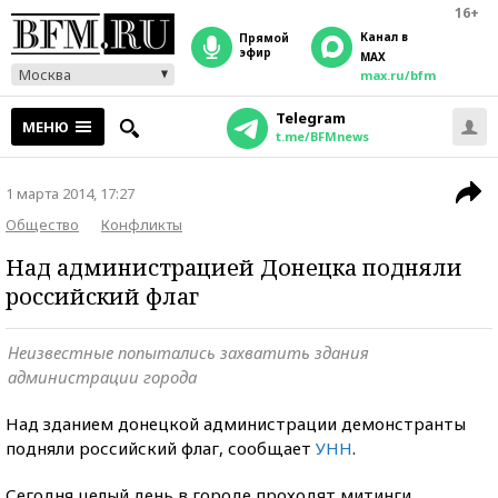
16+
Канал в
прямой
эфир
MAX
Москва
max.ru/bfm
Telegram
МЕНЮ
t.me/BFMnews
1 марта 2014, 17:27
Общество
Конфликты
Над администрацией Донецка подняли
российский флаг
Неизвестные попытались захватить здания
администрации города
Над зданием донецкой администрации демонстранты
подняли российский флаг, сообщает
УНН
.
Сегодня целый день в городе проходят митинги