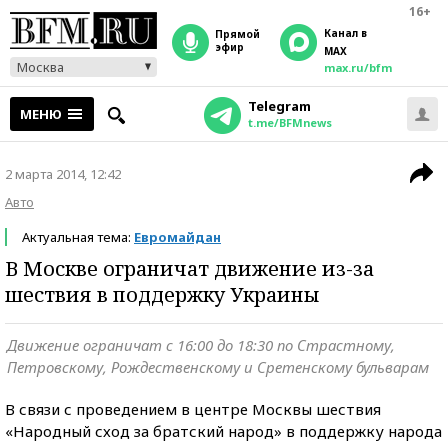
16+
Канал в
прямой
эфир
MAX
Москва
max.ru/bfm
Telegram
МЕНЮ
t.me/BFMnews
2 марта 2014, 12:42
Авто
Актуальная тема:
Евромайдан
В Москве ограничат движение из-за
шествия в поддержку Украины
Движение ограничат с 16:00 до 18:30 по Страстному,
Петровскому, Рождественскому и Сретенскому бульварам
В связи с проведением в центре Москвы шествия
«Народный сход за братский народ» в поддержку народа