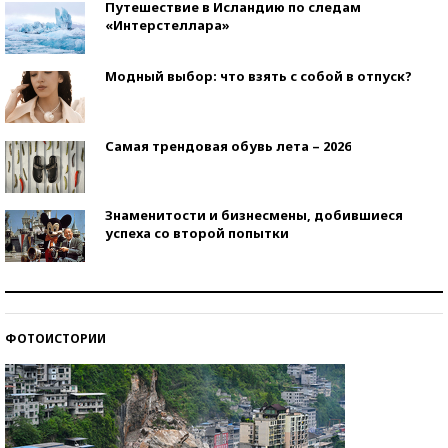
Путешествие в Исландию по следам
«Интерстеллара»
Модный выбор: что взять с собой в отпуск?
Самая трендовая обувь лета – 2026
Знаменитости и бизнесмены, добившиеся
успеха со второй попытки
Как защититься от солнца на курорте?
ФОТОИСТОРИИ
Кто изобрел средства связи?