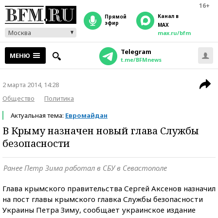
16+
Канал в
прямой
эфир
MAX
Москва
max.ru/bfm
Telegram
МЕНЮ
t.me/BFMnews
2 марта 2014, 14:28
Общество
Политика
Актуальная тема:
Евромайдан
В Крыму назначен новый глава Службы
безопасности
Ранее Петр Зима работал в СБУ в Севастополе
Глава крымского правительства Сергей Аксенов назначил
на пост главы крымского главка Службы безопасности
Украины Петра Зиму, сообщает украинское издание