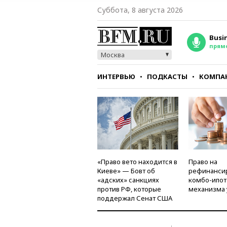
Суббота, 8 августа 2026
Busi
прям
Москва
ИНТЕРВЬЮ
ПОДКАСТЫ
КОМПА
СТИЛЬ
ТЕСТЫ
«Право вето находится в
Право на
Киеве» — Бовт об
рефинанси
«адских» санкциях
комбо-ипот
против РФ, которые
механизма 
поддержал Сенат США