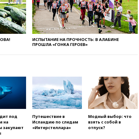
вчера, 20:45
ПВО за день
сбила еще 75 украинских
беспилотников над Россией
вчера, 20:35
Велосипедист
погиб при атаке FPV-дрона в
Белгородской области
ЛОВА!
ИСПЫТАНИЕ НА ПРОЧНОСТЬ: В АЛАБИНЕ
ПРОШЛА «ГОНКА ГЕРОЕВ»
вчера, 20:30
Лидию Невзорову
заочно арестовали по делу о
финансировании
экстремизма
вчера, 20:20
Суд США
постановил остановить
строительство бального зала в
Белом доме
вчера, 20:15
Сенат США
одобрил ужесточение
санкций против России и
Ирана
одит под
Путешествие в
Модный выбор: что
м на
Исландию по следам
взять с собой в
вчера, 20:00
СК возбудил дело
ы закупают
«Интерстеллара»
отпуск?
против журналистки Катерины
ы
Гордеевой о фейках о ВС