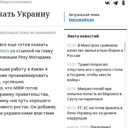
Макроэкономика
жать Украину
Актуальная тема:
Евромайдан
анизация пока не называет
Лента новостей
се еще готов оказать
03:30
В Минстрое сравнили
uters
со ссылкой на главу
качество жилья в Нью-Йорке и
России
низации Резу Могадама.
02:30
Трамп попросил
вшая работу в Киеве 4
отпустить его с круглого стола
в Госдепе, чтобы «вести
акже проанализировать
войну»
, «успешно
л, что МВФ готов
01:35
Мигрант погиб при
рамму правительства,
попытке попасть из Марокко в
Сеуту на параплане
аину «на путь хорошего
ивого роста». Он добавил,
00:30
FT: ЕС не готов принять в
 и украинскими властями
блок Украину из-за уровня
коррупции
вчера, 23:35
Лукашенко