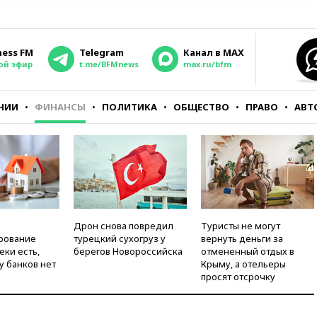
ness FM
Telegram
Канал в MAX
ой эфир
t.me/BFMnews
max.ru/bfm
НИИ
ФИНАНСЫ
ПОЛИТИКА
ОБЩЕСТВО
ПРАВО
АВТ
Дрон снова повредил
Туристы не могут
рование
турецкий сухогруз у
вернуть деньги за
еки есть,
берегов Новороссийска
отмененный отдых в
у банков нет
Крыму, а отельеры
просят отсрочку