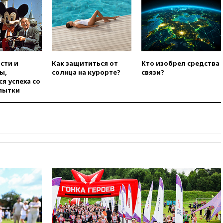
вчера, 21:56
The Atlantic: Маск
отказал Украине в
использовании Starlink для
атак вглубь РФ
вчера, 21:35
После пожара на
складе в Брянске возбудили
сти и
Как защититься от
Кто изобрел средства
уголовное дело
ы,
солнца на курорте?
связи?
я успеха со
вчера, 21:26
Лидеры сборной
пытки
РФ по гимнастике получили
официальный отказ в визах от
Хорватии
вчера, 21:15
Пентагон
опубликовал 16 новых видео с
НЛО
вчера, 21:00
На границе
Украины с Польшей скопилось
свыше 6,5 тысячи грузовиков
вчера, 20:53
Швыдкой:
«Интервидение» точно
пройдет в 2026 году