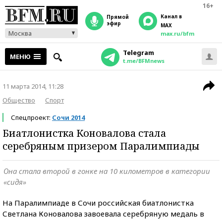
16+
Канал в
прямой
эфир
MAX
Москва
max.ru/bfm
Telegram
МЕНЮ
t.me/BFMnews
11 марта 2014, 11:28
Общество
Спорт
Спецпроект:
Сочи 2014
Биатлонистка Коновалова стала
серебряным призером Паралимпиады
Она стала второй в гонке на 10 километров в категории
«сидя»
На Паралимпиаде в Сочи российская биатлонистка
Светлана Коновалова завоевала серебряную медаль в