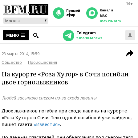
16+
Канал в
прямой
эфир
MAX
Москва
max.ru/bfm
Telegram
МЕНЮ
t.me/BFMnews
23 марта 2014, 15:59
Общество
Происшествия
На курорте «Роза Хутор» в Сочи погибли
двое горнолыжников
Людей засыпало снегом из-за схода лавины
Двое лыжников погибли при сходе лавины на курорте
«Роза Хутор» в Сочи. Тело одной погибшей уже найдено,
пишет газета
«Известия»
.
По данным спасателей, они обнаружили под снегом тело