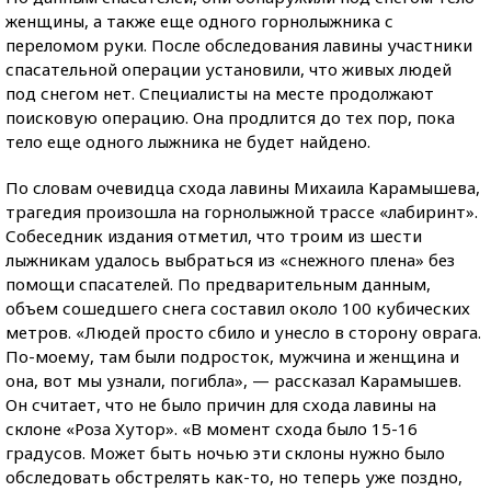
женщины, а также еще одного горнолыжника с
переломом руки. После обследования лавины участники
спасательной операции установили, что живых людей
под снегом нет. Специалисты на месте продолжают
поисковую операцию. Она продлится до тех пор, пока
тело еще одного лыжника не будет найдено.
По словам очевидца схода лавины Михаила Карамышева,
трагедия произошла на горнолыжной трассе «лабиринт».
Собеседник издания отметил, что троим из шести
лыжникам удалось выбраться из «снежного плена» без
помощи спасателей. По предварительным данным,
объем сошедшего снега составил около 100 кубических
метров. «Людей просто сбило и унесло в сторону оврага.
По-моему, там были подросток, мужчина и женщина и
она, вот мы узнали, погибла», — рассказал Карамышев.
Он считает, что не было причин для схода лавины на
склоне «Роза Хутор». «В момент схода было 15-16
градусов. Может быть ночью эти склоны нужно было
обследовать обстрелять как-то, но теперь уже поздно,