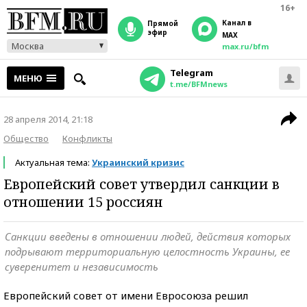
16+
Канал в
прямой
эфир
MAX
Москва
max.ru/bfm
Telegram
МЕНЮ
t.me/BFMnews
28 апреля 2014, 21:18
Общество
Конфликты
Актуальная тема:
Украинский кризис
Европейский совет утвердил санкции в
отношении 15 россиян
Санкции введены в отношении людей, действия которых
подрывают территориальную целостность Украины, ее
суверенитет и независимость
Европейский совет от имени Евросоюза решил