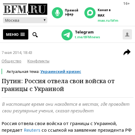
16+
Канал в
прямой
эфир
MAX
Москва
max.ru/bfm
Telegram
МЕНЮ
t.me/BFMnews
7 мая 2014, 18:43
Общество
Конфликты
Актуальная тема:
Украинский кризис
Путин: Россия отвела свои войска от
границы с Украиной
В настоящее время они находятся в местах, где проводят
свои регулярные учения, сказал президент
Россия отвела свои войска от границы с Украиной,
передает
Reuters
со ссылкой на заявление президента РФ