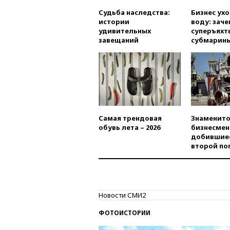
Судьба наследства:
Бизнес ух
истории
воду: заче
удивительных
суперъяхт
завещаний
субмарин
Самая трендовая
Знаменито
обувь лета – 2026
бизнесмен
добившиес
второй по
Новости СМИ2
ФОТОИСТОРИИ