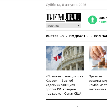
Суббота, 8 августа 2026
Busi
прям
Москва
ИНТЕРВЬЮ
ПОДКАСТЫ
КОМПА
СТИЛЬ
ТЕСТЫ
«Право вето находится в
Право на
Киеве» — Бовт об
рефинанси
«адских» санкциях
комбо-ипот
против РФ, которые
механизма 
поддержал Сенат США