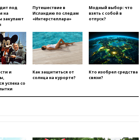
вчера, 22:00
Путин поручил
одит под
Путешествие в
Модный выбор: что
выделить средства на новые
м на
Исландию по следам
взять с собой в
РЛС для Белгородской
ы закупают
«Интерстеллара»
отпуск?
области
ы
вчера, 21:56
The Atlantic: Маск
отказал Украине в
использовании Starlink для
атак вглубь РФ
вчера, 21:35
После пожара на
складе в Брянске возбудили
уголовное дело
сти и
Как защититься от
Кто изобрел средства
ы,
солнца на курорте?
связи?
вчера, 21:26
Лидеры сборной
я успеха со
РФ по гимнастике получили
пытки
официальный отказ в визах от
Хорватии
вчера, 21:15
Пентагон
опубликовал 16 новых видео с
НЛО
вчера, 21:00
На границе
Украины с Польшей скопилось