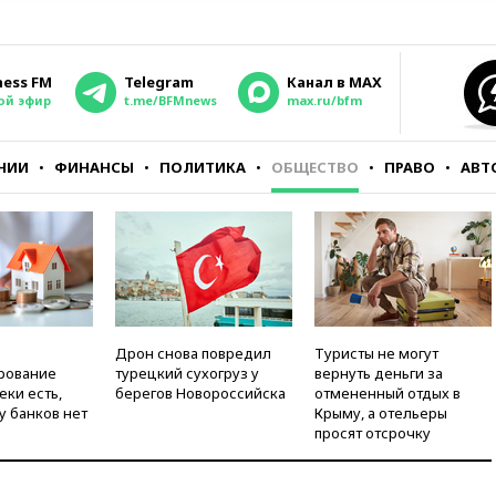
ness FM
Telegram
Канал в MAX
ой эфир
t.me/BFMnews
max.ru/bfm
НИИ
ФИНАНСЫ
ПОЛИТИКА
ОБЩЕСТВО
ПРАВО
АВТ
Дрон снова повредил
Туристы не могут
рование
турецкий сухогруз у
вернуть деньги за
еки есть,
берегов Новороссийска
отмененный отдых в
у банков нет
Крыму, а отельеры
просят отсрочку