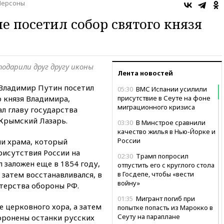
Персоны
е посетил собор святого князя
одарили друг другу иконы
Лента новостей
 Владимир Путин посетил
05:30
ВМС Испании усилили
 князя Владимира,
присутствие в Сеуте на фоне
миграционного кризиса
ал главу государства
Крымский Лазарь.
03:30
В Минстрое сравнили
качество жилья в Нью-Йорке и
России
ии храма, который
рисутствия России на
02:30
Трамп попросил
 заложен еще в 1854 году,
отпустить его с круглого стола
 затем восстанавливался, в
в Госдепе, чтобы «вести
войну»
стерства обороны РФ.
01:35
Мигрант погиб при
е церковного хора, а затем
попытке попасть из Марокко в
Сеуту на параплане
хоронены останки русских