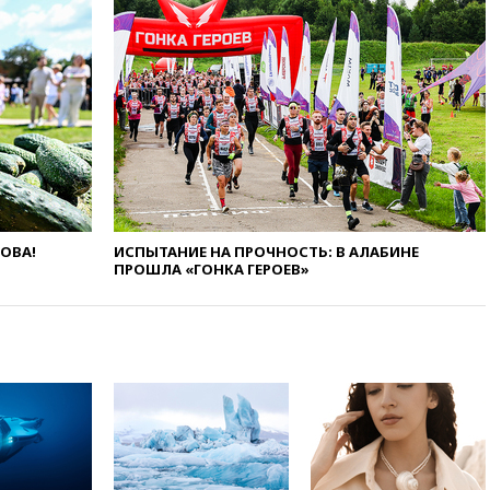
свыше 6,5 тысячи грузовиков
вчера, 20:53
Швыдкой:
«Интервидение» точно
пройдет в 2026 году
вчера, 20:45
ПВО за день
сбила еще 75 украинских
беспилотников над Россией
вчера, 20:35
Велосипедист
погиб при атаке FPV-дрона в
Белгородской области
ЛОВА!
ИСПЫТАНИЕ НА ПРОЧНОСТЬ: В АЛАБИНЕ
вчера, 20:30
Лидию Невзорову
ПРОШЛА «ГОНКА ГЕРОЕВ»
заочно арестовали по делу о
финансировании
экстремизма
вчера, 20:20
Суд США
постановил остановить
строительство бального зала в
Белом доме
вчера, 20:15
Сенат США
одобрил ужесточение
санкций против России и