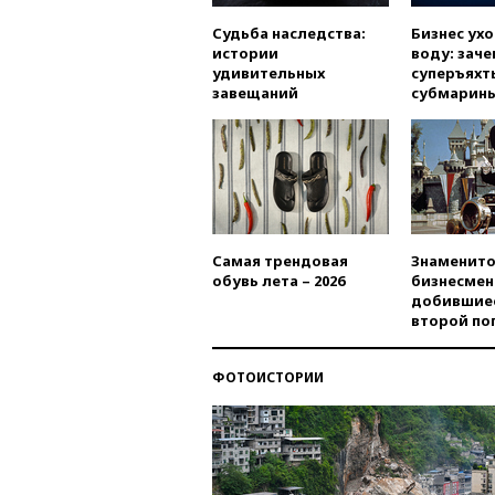
Судьба наследства:
Бизнес ух
истории
воду: заче
удивительных
суперъяхт
завещаний
субмарин
Самая трендовая
Знаменито
обувь лета – 2026
бизнесмен
добившиес
второй по
ФОТОИСТОРИИ