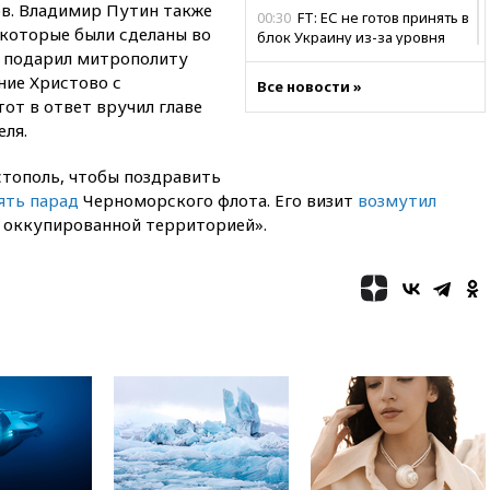
в. Владимир Путин также
00:30
FT: ЕС не готов принять в
 которые были сделаны во
блок Украину из-за уровня
т подарил митрополиту
коррупции
ние Христово с
Все новости »
вчера, 23:35
Лукашенко
от в ответ вручил главе
объяснил экономическую
еля.
выгоду безвизового режима с
ЕС
стополь, чтобы поздравить
вчера, 22:59
На башню
ять парад
Черноморского флота. Его визит
возмутил
ресторана «Армения» в
« оккупированной территорией».
Москве вернут утраченную
скульптуру балерины
вчера, 22:45
Литовец
протаранил погранпункт при
попытке попасть в Россию
вчера, 22:28
Бессент
анонсировал скорое
соглашение о прекращении
огня США и Ирана
вчера, 22:15
Три человека
получили ножевые ранения
при нападении в Чехии