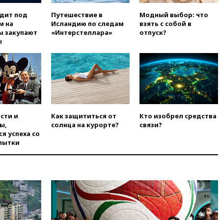
Ирана
одит под
Путешествие в
Модный выбор: что
вчера, 20:00
СК возбудил дело
м на
Исландию по следам
взять с собой в
против журналистки Катерины
ы закупают
«Интерстеллара»
отпуск?
Гордеевой о фейках о ВС
ы
России
вчера, 19:45
ISU предоставил
нейтральный статус
фигуристкам Валиевой и
Трусовой
вчера, 19:35
Зеленский
впервые совершил
сти и
Как защититься от
Кто изобрел средства
официальный визит в Сербию
ы,
солнца на курорте?
связи?
я успеха со
вчера, 19:19
Россиянка
пытки
погибла во Французских
Альпах
вчера, 19:00
Открытое
горение на складе в Брянске
ликвидировано
вчера, 18:55
Минобороны
отчиталось об ударах по двум
украинским сухогрузам в