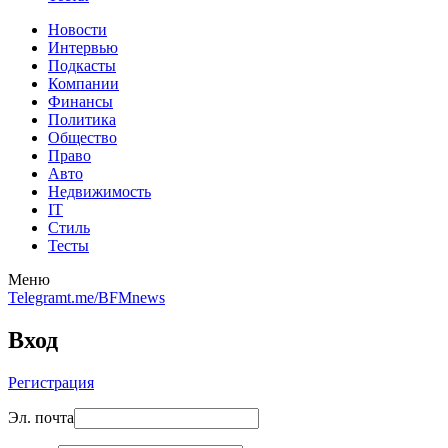
Новости
Интервью
Подкасты
Компании
Финансы
Политика
Общество
Право
Авто
Недвижимость
IT
Стиль
Тесты
Меню
Telegram
t.me/BFMnews
Вход
Регистрация
Эл. почта