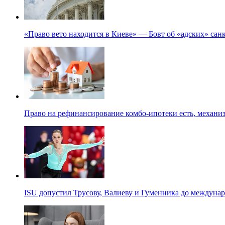
«Право вето находится в Киеве» — Бовт об «адских» са
Право на рефинансирование комбо-ипотеки есть, механиз
ISU допустил Трусову, Валиеву и Гуменника до междуна