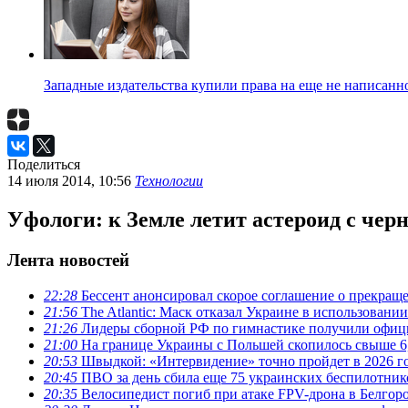
Западные издательства купили права на еще не написанн
Поделиться
14 июля 2014, 10:56
Технологии
Уфологи: к Земле летит астероид с чер
Лента новостей
22:28
Бессент анонсировал скорое соглашение о прекра
21:56
The Atlantic: Маск отказал Украине в использовании 
21:26
Лидеры сборной РФ по гимнастике получили офици
21:00
На границе Украины с Польшей скопилось свыше 6,
20:53
Швыдкой: «Интервидение» точно пройдет в 2026 г
20:45
ПВО за день сбила еще 75 украинских беспилотник
20:35
Велосипедист погиб при атаке FPV-дрона в Белгор