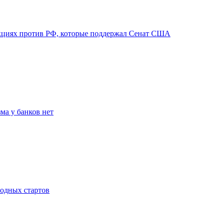
нкциях против РФ, которые поддержал Сенат США
ма у банков нет
родных стартов