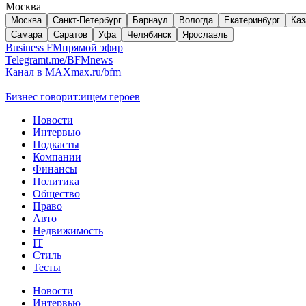
Москва
Москва
Санкт-Петербург
Барнаул
Вологда
Екатеринбург
Каз
Самара
Саратов
Уфа
Челябинск
Ярославль
Business FM
прямой эфир
Telegram
t.me/BFMnews
Канал в MAX
max.ru/bfm
Бизнес говорит:
ищем героев
Новости
Интервью
Подкасты
Компании
Финансы
Политика
Общество
Право
Авто
Недвижимость
IT
Стиль
Тесты
Новости
Интервью