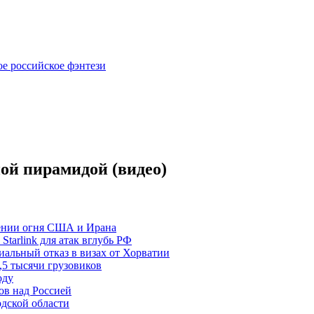
ое российское фэнтези
ной пирамидой (видео)
щении огня США и Ирана
Starlink для атак вглубь РФ
альный отказ в визах от Хорватии
5 тысячи грузовиков
оду
ов над Россией
одской области