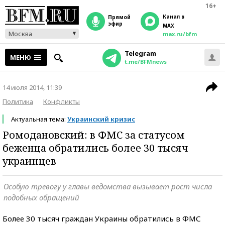
16+
Канал в
прямой
эфир
MAX
Москва
max.ru/bfm
Telegram
МЕНЮ
t.me/BFMnews
14 июля 2014, 11:39
Политика
Конфликты
Актуальная тема:
Украинский кризис
Ромодановский: в ФМС за статусом
беженца обратились более 30 тысяч
украинцев
Особую тревогу у главы ведомства вызывает рост числа
подобных обращений
Более 30 тысяч граждан Украины обратились в ФМС