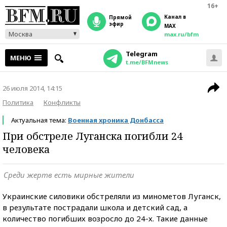
16+
Канал в
прямой
эфир
MAX
Москва
max.ru/bfm
Telegram
МЕНЮ
t.me/BFMnews
26 июля 2014, 14:15
Политика
Конфликты
Актуальная тема:
Военная хроника Донбасса
При обстреле Луганска погибли 24
человека
Среди жертв есть мирные жители
Украинские силовики обстреляли из минометов Луганск,
в результате пострадали школа и детский сад, а
количество погибших возросло до 24-х. Такие данные