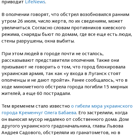
приводит
LifeNews
.
В ополчении говорят, что обстрел возобновился ранним
утром 26 июля, число жертв, по их сведениям, может
увеличиться. Согласно словам противников киевского
режима, снаряды бьют по домам, где все еще есть люди,
стены разрушены, окна выбиты.
При этом людей в городе почти не осталось,
рассказывают представители ополчения. Также они
призывают не говорить о том, что город блокировала
украинская армия, так как «у входа в Луганск стоят
ополченцы и не дают пройти». Ранее сообщалось, что в
ходе минометного обстрела города погибли 15 мирных
жителей, а еще 60 пострадали.
Тем временем стало известно
о гибели мэра украинского
города Кременчуг Олега Бабаева
. Его застрелили, когда
он выносил мусор недалеко от собственного дома. Дом
другого украинского градоначальника, главы Львова
Андрея Садового, обстреляли из гранатометов, но в