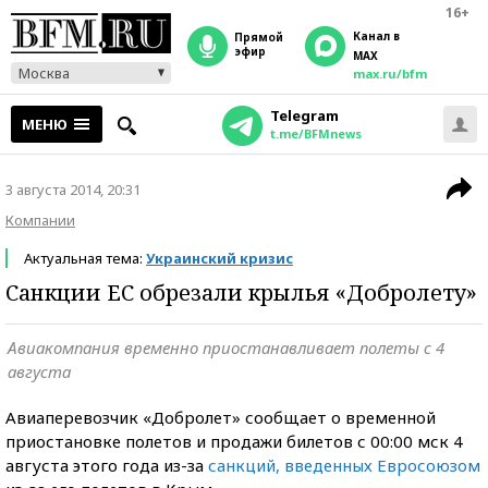
16+
Канал в
прямой
эфир
MAX
Москва
max.ru/bfm
Telegram
МЕНЮ
t.me/BFMnews
3 августа 2014, 20:31
Компании
Актуальная тема:
Украинский кризис
Санкции ЕС обрезали крылья «Добролету»
Авиакомпания временно приостанавливает полеты с 4
августа
Авиаперевозчик «Добролет» сообщает о временной
приостановке полетов и продажи билетов с 00:00 мск 4
августа этого года из-за
санкций, введенных Евросоюзом