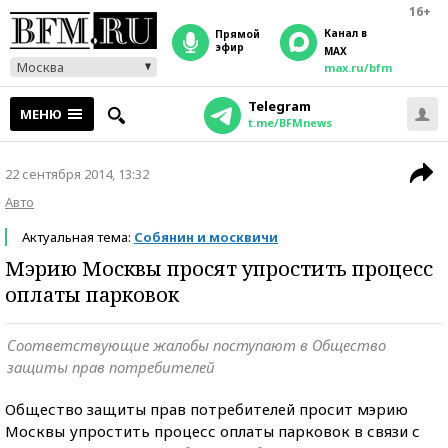
16+
Канал в
прямой
эфир
MAX
Москва
max.ru/bfm
Telegram
МЕНЮ
t.me/BFMnews
22 сентября 2014, 13:32
Авто
Актуальная тема:
Собянин и москвичи
Мэрию Москвы просят упростить процесс
оплаты парковок
Соответствующие жалобы поступают в Общество
защиты прав потребителей
Общество защиты прав потребителей просит мэрию
Москвы упростить процесс оплаты парковок в связи с