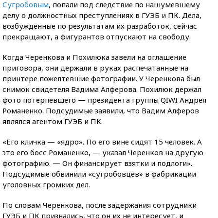
Сугробовым
, попали под следствие по нашумевшему
делу о должностных преступлениях в ГУЭБ и ПК. Дела,
возбужденные по результатам их разработок, сейчас
прекращают, а фигурантов отпускают на свободу.
Когда Черенкова и Похилюка завели на оглашение
приговора, они держали в руках распечатанные на
принтере пожелтевшие фотографии. У Черенкова был
снимок свидетеля Вадима Алферова. Похилюк держал
фото потерпевшего — президента группы QIWI Андрея
Романенко. Подсудимые заявили, что Вадим Алферов
являлся агентом ГУЭБ и ПК.
«Его кличка — «ядро». По его вине сидят 15 человек. А
это его босс Романенко, — указал Черенков на другую
фотографию. — Он финансирует взятки и подлоги».
Подсудимые обвинили «сугробовцев» в фабрикации
уголовных громких дел.
По словам Черенкова, после задержания сотрудники
ГУЭБ и ПК признались, что он их не интересует, и