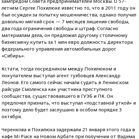
зампредом Совета предпринимателей Москвы. О 57-
летнем Сергее Похилюке известно то, что в 2011 году он
был осужден за попытку мошенничества, однако получил
довольно мягкий срок — 7 месяцев лишения свободы,
два года ограничения свободы и штраф. Согласно
материалам дела, он предложил другому столичному
бизнесмену купить за 1 млн евро должность директора
федерального управления автомобильных дорог
«Сибирь».
Кстати, тогда посредником между Похилюком и
покупателем выступал агент гуэбовцев Александр
Леонов. Его самого сейчас начали судить в Ленинском
райсуде Смоленска как участника преступного
сообщества, существовавшего в ГУЭБ и ПК. Он
предпочел признать, что выступал «подставной уткой» и
поэтому дело будет заслушано в особом порядке 3
октября.
Черенкова и Похилюка задержали 21 января этого года в
кафе Mi Piace на Новом Арбате при получении от Вадима