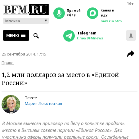
16+
Канал в
прямой
эфир
MAX
Москва
max.ru/bfm
Telegram
МЕНЮ
t.me/BFMnews
26 сентября 2014, 17:15
Право
1,2 млн долларов за место в «Единой
России»
Текст:
Мария Локотецкая
В Москве вынесен приговор по делу о попытке продать
место в Высшем совете партии «Единая Россия». Два
участника аферы получили реальные сроки. Осужденные