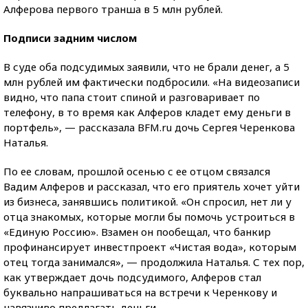
Алферова первого транша в 5 млн рублей.
Подписи задним числом
В суде оба подсудимых заявили, что не брали денег, а 5
млн рублей им фактически подбросили. «На видеозаписи
видно, что папа стоит спиной и разговаривает по
телефону, в то время как Алферов кладет ему деньги в
портфель», — рассказала BFM.ru дочь Сергея Черенкова
Наталья.
По ее словам, прошлой осенью с ее отцом связался
Вадим Алферов и рассказал, что его приятель хочет уйти
из бизнеса, занявшись политикой. «Он спросил, нет ли у
отца знакомых, которые могли бы помочь устроиться в
«Единую Россию». Взамен он пообещал, что банкир
профинансирует инвестпроект «Чистая вода», которым
отец тогда занимался», — продолжила Наталья. С тех пор,
как утверждает дочь подсудимого, Алферов стал
буквально напрашиваться на встречи к Черенкову и
навязчиво предлагать деньги.