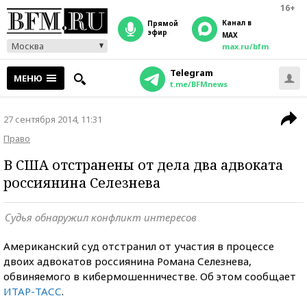
16+
Канал в
прямой
эфир
MAX
Москва
max.ru/bfm
Telegram
МЕНЮ
t.me/BFMnews
27 сентября 2014, 11:31
Право
В США отстранены от дела два адвоката
россиянина Селезнева
Судья обнаружил конфликт интересов
Американский суд отстранил от участия в процессе
двоих адвокатов россиянина Романа Селезнева,
обвиняемого в кибермошенничестве. Об этом сообщает
ИТАР-ТАСС
.