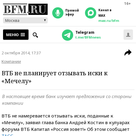
16+
Канал в
прямой
эфир
MAX
Москва
max.ru/bfm
Telegram
МЕНЮ
t.me/BFMnews
2 октября 2014, 17:37
Компании
ВТБ не планирует отзывать иски к
«Мечелу»
В настоящее время банк изучает предложения со стороны
компании
ВТБ не намеревается отзывать иски, поданные к
«Мечелу», заявил глава банка Андрей Костин в кулуарах
форума ВТБ Капитал «Россия зовет!» Об этом сообщает
ТАСС
.