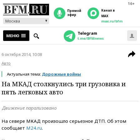
16+
Канал в
прямой
эфир
MAX
Москва
max.ru/bfm
Telegram
МЕНЮ
t.me/BFMnews
6 октября 2014, 10:08
Авто
Актуальная тема:
Дорожные войны
На МКАД столкнулись три грузовика и
пять легковых авто
Движение парализовано
На севере МКАД произошло серьезное ДТП. Об этом
сообщает
M24.ru
.