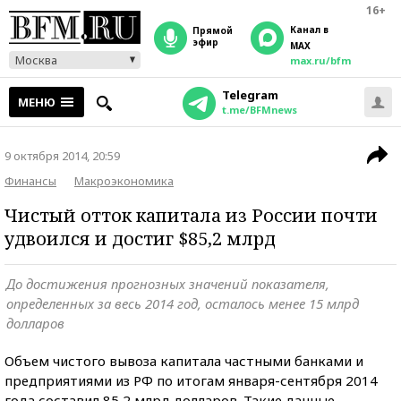
16+
Канал в
прямой
эфир
MAX
Москва
max.ru/bfm
Telegram
МЕНЮ
t.me/BFMnews
9 октября 2014, 20:59
Финансы
Макроэкономика
Чистый отток капитала из России почти
удвоился и достиг $85,2 млрд
До достижения прогнозных значений показателя,
определенных за весь 2014 год, осталось менее 15 млрд
долларов
Объем чистого вывоза капитала частными банками и
предприятиями из РФ по итогам января-сентября 2014
года составил 85,2 млрд долларов. Такие данные