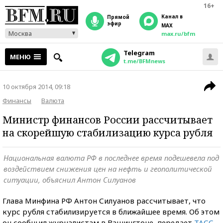
16+
Канал в
прямой
эфир
MAX
Москва
max.ru/bfm
Telegram
МЕНЮ
t.me/BFMnews
10 октября 2014, 09:18
Финансы
Валюта
Министр финансов России рассчитывает
на скорейшую стабилизацию курса рубля
Национальная валюта РФ в последнее время подешевела под
воздействием снижения цен на нефть и геополитической
ситуации, объяснил Антон Силуанов
Глава Минфина РФ Антон Силуанов рассчитывает, что
курс рубля стабилизируется в ближайшее время. Об этом
он сообщил журналистам в Вашингтоне, передает
ТАСС
.