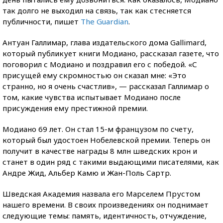
так долго не выходил на связь, так как стесняется
публичности, пишет
The Guardian
.
Антуан Галлимар, глава издательского дома Gallimard,
который публикует книги Модиано, рассказал газете, что
поговорил с Модиано и поздравил его с победой. «С
присущей ему скромностью он сказал мне: «Это
странно, но я очень счастлив», — рассказал Галлимар о
том, какие чувства испытывает Модиано после
присуждения ему престижной премии.
Модиано 69 лет. Он стал 15-м французом по счету,
который был удостоен Нобелевской премии. Теперь он
получит в качестве награды 8 млн шведских крон и
станет в один ряд с такими выдающими писателями, как
Андре Жид, Альбер Камю и Жан-Поль Сартр.
Шведская Академия назвала его Марселем Прустом
нашего времени. В своих произведениях он поднимает
следующие темы: память, идентичность, отчуждение,