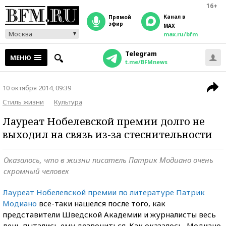
16+
Канал в
прямой
эфир
MAX
Москва
max.ru/bfm
Telegram
МЕНЮ
t.me/BFMnews
10 октября 2014, 09:39
Стиль жизни
Культура
Лауреат Нобелевской премии долго не
выходил на связь из-за стеснительности
Оказалось, что в жизни писатель Патрик Модиано очень
скромный человек
Лауреат Нобелевской премии по литературе Патрик
Модиано
все-таки нашелся после того, как
представители Шведской Академии и журналисты весь
день пытались ему дозвониться. Как оказалось, Модиано