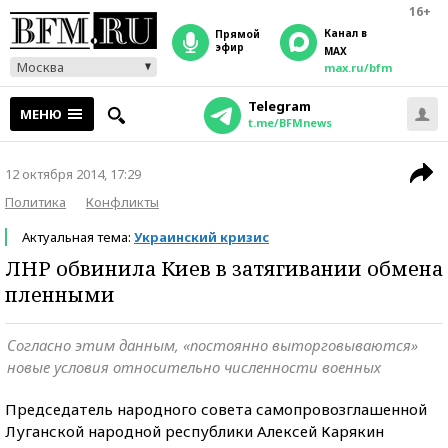
16+
Канал в
прямой
эфир
MAX
Москва
max.ru/bfm
Telegram
МЕНЮ
t.me/BFMnews
12 октября 2014, 17:29
Политика
Конфликты
Актуальная тема:
Украинский кризис
ЛНР обвинила Киев в затягивании обмена
пленными
Согласно этим данным, «постоянно выторговываются»
новые условия относительно численности военных
Председатель народного совета самопровозглашенной
Луганской народной республики Алексей Карякин