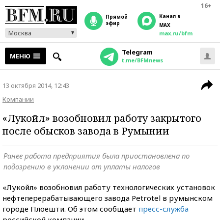
16+
Канал в
прямой
эфир
MAX
Москва
max.ru/bfm
Telegram
МЕНЮ
t.me/BFMnews
13 октября 2014, 12:43
Компании
«Лукойл» возобновил работу закрытого
после обысков завода в Румынии
Ранее работа предприятия была приостановлена по
подозрению в уклонении от уплаты налогов
«Лукойл» возобновил работу технологических установок
нефтеперерабатывающего завода Petrotel в румынском
городе Плоешти. Об этом сообщает
пресс-служба
российской компании.