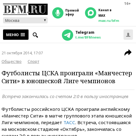
16+
Канал в
прямой
эфир
MAX
Москва
max.ru/bfm
Telegram
МЕНЮ
t.me/BFMnews
21 октября 2014, 17:07
Общество
Спорт
Футболисты ЦСКА проиграли «Манчестер
Сити» в юношеской Лиге чемпионов
Встреча закончилась со счетом 2:0 в пользу иностранцев
Футболисты российского ЦСКА проиграли английскому
«Манчестер Сити» в матче группового этапа юношеской
Лиги чемпионов, передает
ТАСС
. Встреча, состоявшаяся
на московском стадионе «Октябрь», закончилась со
счетом 2:0 в пользу иностранцев.