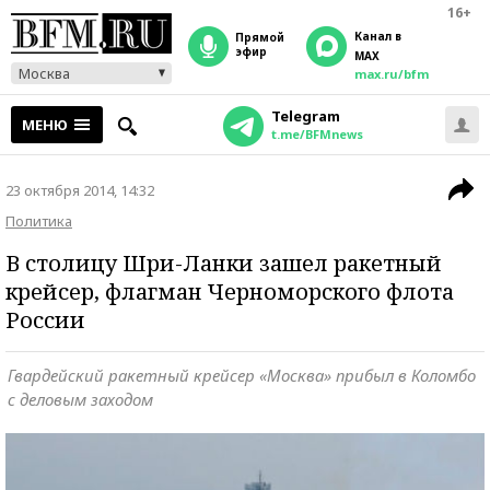
16+
Канал в
прямой
эфир
MAX
Москва
max.ru/bfm
Telegram
МЕНЮ
t.me/BFMnews
23 октября 2014, 14:32
Политика
В столицу Шри-Ланки зашел ракетный
крейсер, флагман Черноморского флота
России
Гвардейский ракетный крейсер «Москва» прибыл в Коломбо
с деловым заходом