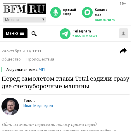
16+
Канал в
прямой
эфир
MAX
Москва
max.ru/bfm
Telegram
МЕНЮ
t.me/BFMnews
24 октября 2014, 11:11
Общество
Происшествия
Актуальная тема:
ЧП
Перед самолетом главы Total ездили сразу
две снегоуборочные машины
Текст:
Иван Медведев
Одна из машин пересекла полосу прямо перед
разгоняющимся самолетом, вторую самолет задел, в