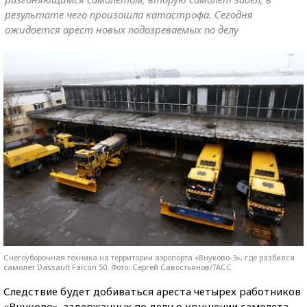
результате чего произошла катастрофа. Сегодня
ожидается арест новых подозреваемых по делу
Снегоуборочная техника на территории аэропорта «Внуково-3», где разбился
самолет Dassault Falcon 50. Фото: Сергей Савостьянов/ТАСС
Следствие будет добиваться ареста четырех работников
«Внуково», задержанных по делу о крушении самолета