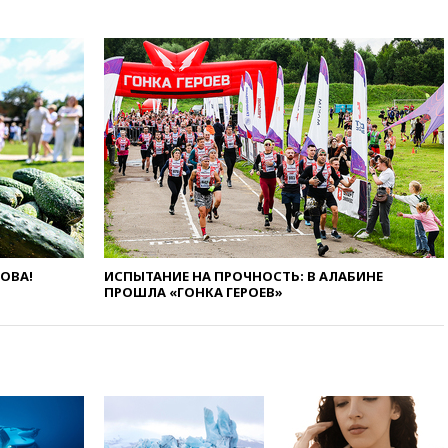
экстремизма
вчера, 20:20
Суд США
постановил остановить
строительство бального зала в
Белом доме
вчера, 20:15
Сенат США
одобрил ужесточение
санкций против России и
Ирана
вчера, 20:00
СК возбудил дело
против журналистки Катерины
Гордеевой о фейках о ВС
России
ЛОВА!
ИСПЫТАНИЕ НА ПРОЧНОСТЬ: В АЛАБИНЕ
вчера, 19:45
ISU предоставил
ПРОШЛА «ГОНКА ГЕРОЕВ»
нейтральный статус
фигуристкам Валиевой и
Трусовой
вчера, 19:35
Зеленский
впервые совершил
официальный визит в Сербию
вчера, 19:19
Россиянка