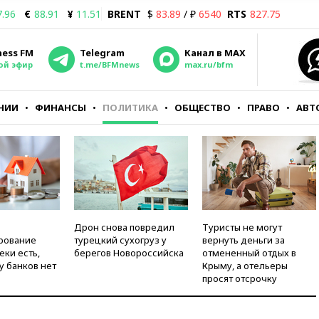
7.96
€
88.91
¥
11.51
BRENT
$
83.89
/ ₽
6540
RTS
827.75
ness FM
Telegram
Канал в MAX
ой эфир
t.me/BFMnews
max.ru/bfm
НИИ
ФИНАНСЫ
ПОЛИТИКА
ОБЩЕСТВО
ПРАВО
АВТ
Дрон снова повредил
Туристы не могут
рование
турецкий сухогруз у
вернуть деньги за
еки есть,
берегов Новороссийска
отмененный отдых в
у банков нет
Крыму, а отельеры
просят отсрочку