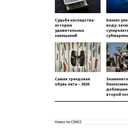
Судьба наследства:
Бизнес ух
истории
воду: заче
удивительных
суперъяхт
завещаний
субмарин
Самая трендовая
Знаменито
обувь лета – 2026
бизнесмен
добившиес
второй по
Новости СМИ2