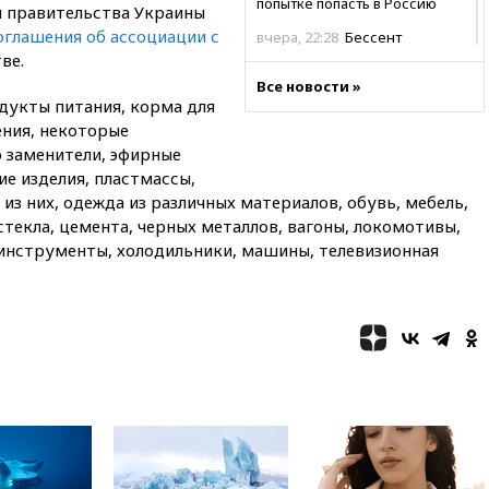
попытке попасть в Россию
й правительства Украины
оглашения об ассоциации с
вчера, 22:28
Бессент
анонсировал скорое
ве.
соглашение о прекращении
Все новости »
огня США и Ирана
дукты питания, корма для
ения, некоторые
вчера, 22:15
Три человека
получили ножевые ранения
о заменители, эфирные
при нападении в Чехии
ие изделия, пластмассы,
из них, одежда из различных материалов, обувь, мебель,
вчера, 22:00
Путин поручил
выделить средства на новые
, стекла, цемента, черных металлов, вагоны, локомотивы,
РЛС для Белгородской
 инструменты, холодильники, машины, телевизионная
области
вчера, 21:56
The Atlantic: Маск
отказал Украине в
использовании Starlink для
атак вглубь РФ
вчера, 21:35
После пожара на
складе в Брянске возбудили
уголовное дело
вчера, 21:26
Лидеры сборной
РФ по гимнастике получили