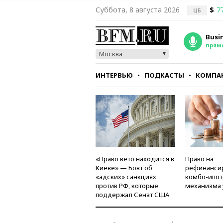
Суббота, 8 августа 2026
$
7
ЦБ
Busi
прям
Москва
ИНТЕРВЬЮ
ПОДКАСТЫ
КОМПА
СТИЛЬ
ТЕСТЫ
«Право вето находится в
Право на
Киеве» — Бовт об
рефинанси
«адских» санкциях
комбо-ипот
против РФ, которые
механизма 
поддержал Сенат США