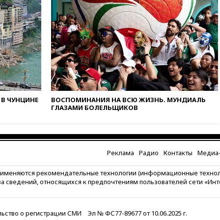
году более чем на четверть
вчера, 17:55
Мужчина получил
ранения при атаке дрона на
Белгородскую область
вчера, 17:48
Bloomberg:
авиакомпании США обязали
проверить самолеты Boeing на
наличие трещин
вчера, 17:35
В Казани
В ЧУНЦИНЕ
ВОСПОМИНАНИЯ НА ВСЮ ЖИЗНЬ. МУНДИАЛЬ
пятилетний ребенок погиб при
ГЛАЗАМИ БОЛЕЛЬЩИКОВ
падении из окна десятого
этажа
вчера, 17:17
Bloomberg:
киберкомандование США
Реклама
Радио
Контакты
Медиа-
расследует серию
самоубийств своих служащих
рименяются рекомендательные технологии (информационные техно
вчера, 17:00
Сняты
за сведений, относящихся к предпочтениям пользователей сети «Ин
ограничения на полеты в
аэропорту Геленджика
ьство о регистрации СМИ
Эл № ФС77-89677 от 10.06.2025 г.
вчера, 16:50
В Братиславе