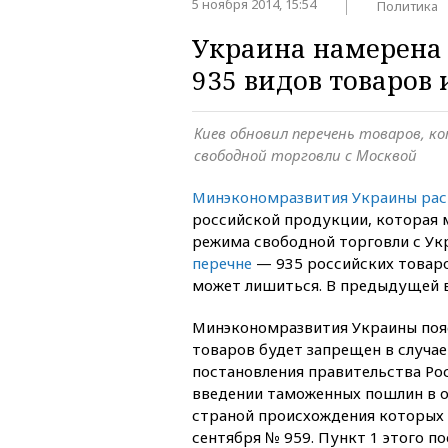
5 ноября 2014, 15:54
Политика
Украина намерена 
935 видов товаров 
Киев обновил перечень товаров, к
свободной торговли с Москвой
Минэкономразвития Украины рас
российской продукции, которая 
режима свободной торговли с Ук
перечне
— 935 российских товаро
может лишиться. В предыдущей в
Минэкономразвития Украины пояс
товаров будет запрещен в случае
постановления правительства Ро
введении таможенных пошлин в 
страной происхождения которых 
сентября № 959. Пункт 1 этого п