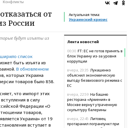
Конфликты
отказаться от
Актуальная тема:
Украинский кризис
из России
оторые будут изъяты из
Лента новостей
00:30
FT: ЕС не готов принять в
ширило список
блок Украину из-за уровня
коррупции
может быть изъята из
раиной.
В обновленном
вчера, 23:35
Лукашенко
в, которых Украина
объяснил экономическую
выгоду безвизового режима с
ерсии товаров было 858.
ЕС
няет, что импорт этих
вчера, 22:59
На башню
 вступления в силу
ресторана «Армения» в
Москве вернут утраченную
ссийской Федерации «О
скульптуру балерины
отношении товаров,
является Украина» от 19
вчера, 22:45
Литовец
протаранил погранпункт при
остановления вступает в