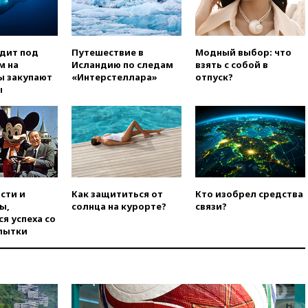
погибла во Французских
Альпах
вчера, 19:00
Открытое
горение на складе в Брянске
одит под
Путешествие в
Модный выбор: что
ликвидировано
м на
Исландию по следам
взять с собой в
ы закупают
«Интерстеллара»
отпуск?
вчера, 18:55
Минобороны
ы
отчиталось об ударах по двум
украинским сухогрузам в
Черном море
вчера, 18:47
Школьники из РФ
стали абсолютными
чемпионами на олимпиаде по
ИИ
сти и
Как защититься от
Кто изобрел средства
вчера, 18:39
Два человека
ы,
солнца на курорте?
связи?
погибли в результате удара
я успеха со
ВСУ по многоэтажке в Керчи
пытки
вчера, 18:25
Беспилотник
атаковал турецкий сухогруз у
побережья Новороссийска
вчера, 18:18
Товарооборот
Китая и России вырос в этом