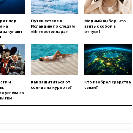
официальный отказ в визах от
Хорватии
вчера, 21:15
Пентагон
одит под
Путешествие в
Модный выбор: что
опубликовал 16 новых видео с
м на
Исландию по следам
взять с собой в
НЛО
ы закупают
«Интерстеллара»
отпуск?
ы
вчера, 21:00
На границе
Украины с Польшей скопилось
свыше 6,5 тысячи грузовиков
вчера, 20:53
Швыдкой:
«Интервидение» точно
пройдет в 2026 году
вчера, 20:45
ПВО за день
сти и
Как защититься от
Кто изобрел средства
сбила еще 75 украинских
ы,
солнца на курорте?
связи?
беспилотников над Россией
я успеха со
вчера, 20:35
Велосипедист
пытки
погиб при атаке FPV-дрона в
Белгородской области
вчера, 20:30
Лидию Невзорову
заочно арестовали по делу о
финансировании