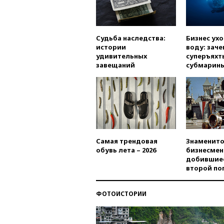
Судьба наследства:
Бизнес ух
истории
воду: заче
удивительных
суперъяхт
завещаний
субмарин
Самая трендовая
Знаменито
обувь лета – 2026
бизнесмен
добившиес
второй по
ФОТОИСТОРИИ