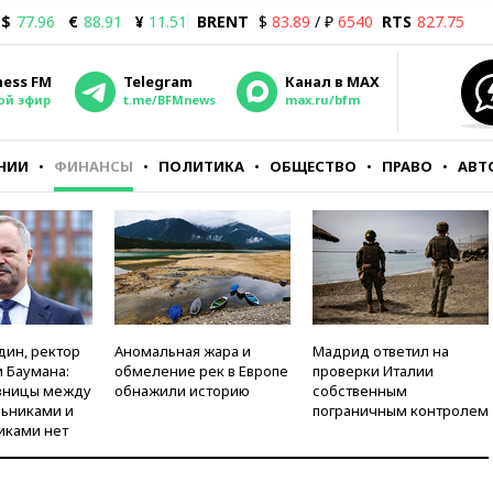
$
77.96
€
88.91
¥
11.51
BRENT
$
83.89
/ ₽
6540
RTS
827.75
ness FM
Telegram
Канал в MAX
ой эфир
t.me/BFMnews
max.ru/bfm
НИИ
ФИНАНСЫ
ПОЛИТИКА
ОБЩЕСТВО
ПРАВО
АВТ
дин, ректор
Аномальная жара и
Мадрид ответил на
 Баумана:
обмеление рек в Европе
проверки Италии
зницы между
обнажили историю
собственным
ьниками и
пограничным контролем
иками нет