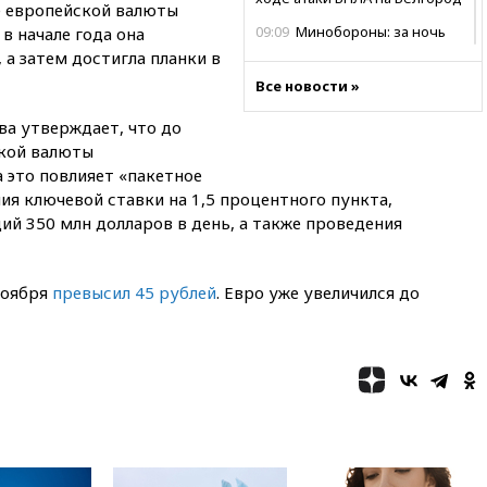
е европейской валюты
09:09
Минобороны: за ночь
в начале года она
сбито 153 украинских БПЛА
 а затем достигла планки в
08:50
Состояние здоровья
Все новости »
Джо Байдена ухудшилось
а утверждает, что до
07:40
OpenAI приостановила
ской валюты
выпуск модели Astra и-за
а это повлияет «пакетное
потенциальных рисков
я ключевой ставки на 1,5 процентного пункта,
06:25
У берегов Италии
й 350 млн долларов в день, а также проведения
обнаружили затонувшее
судно древнеримских времен
05:10
«Одиссея» Нолана
ноября
превысил 45 рублей
. Евро уже увеличился до
собрала в мировом прокате
свыше $1 млрд
02:22
Собянин сообщил о
высоких темпах строительства
недвижимости в Москве
01:20
Россиянин в среднем
съедает несколько арбузов за
сезон