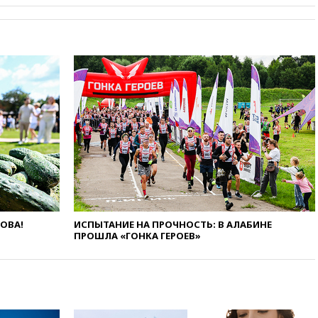
вчера, 20:12
Минобороны
Болгарии: упавший в стране
беспилотник, скорее всего,
был украинским
вчера, 19:29
ОАЭ обвинили
Иран в атаке на судно
нефтяной компании ADNOC в
Ормузе
вчера, 18:56
«Газпром»: объем
газа в европейских подземных
хранилищах достиг
антирекорда
вчера, 18:25
ТАСС: Уиткофф и
Кушнер могут вскоре посетить
Москву и Киев
ЛОВА!
ИСПЫТАНИЕ НА ПРОЧНОСТЬ: В АЛАБИНЕ
ПРОШЛА «ГОНКА ГЕРОЕВ»
вчера, 17:43
«Тиса» выдвинула
экс-председателя Верховного
суда на пост президента
Венгрии
вчера, 16:50
Politico: «Газовая
авантюра Германии ставит под