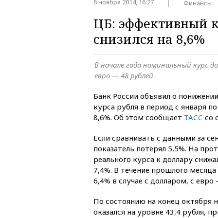
6 ноября 2014, 16:27
Финансы
ЦБ: эффективный к
снизился на 8,6%
В начале года номинальный курс до
евро — 48 рублей
Банк России объявил о понижени
курса рубля в период с января по
8,6%. Об этом сообщает
ТАСС
со 
Если сравнивать с данными за се
показатель потерял 5,5%. На про
реального курса к доллару снижал
7,4%. В течение прошлого месяца
6,4% в случае с долларом, с евро 
По состоянию на конец октября 
оказался на уровне 43,4 рубля, пр