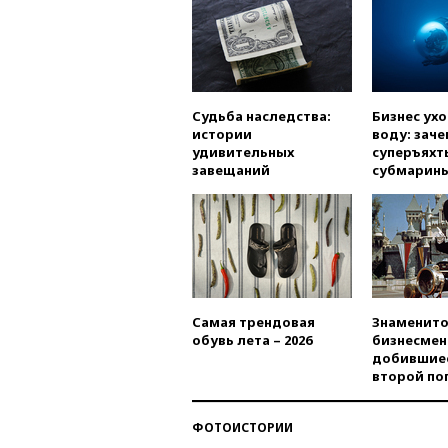
Судьба наследства:
Бизнес ух
истории
воду: заче
удивительных
суперъяхт
завещаний
субмарин
Самая трендовая
Знаменито
обувь лета – 2026
бизнесмен
добившиес
второй по
ФОТОИСТОРИИ