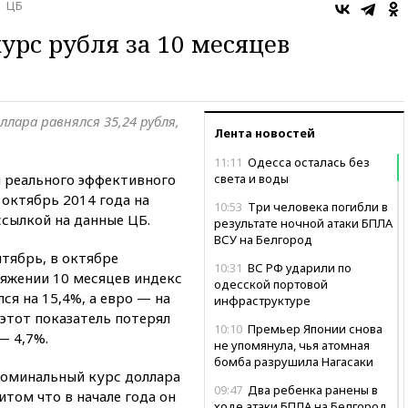
ЦБ
урс рубля за 10 месяцев
ллара равнялся 35,24 рубля,
Лента новостей
11:11
Одесса осталась без
и реального эффективного
света и воды
 октябрь 2014 года на
10:53
Три человека погибли в
ссылкой на данные ЦБ.
результате ночной атаки БПЛА
ВСУ на Белгород
нтябрь, в октябре
10:31
ВС РФ ударили по
тяжении 10 месяцев индекс
одесской портовой
ся на 15,4%, а евро — на
инфраструктуре
 этот показатель потерял
10:10
Премьер Японии снова
— 4,7%.
не упомянула, чья атомная
бомба разрушила Нагасаки
номинальный курс доллара
09:47
Два ребенка ранены в
итом что в начале года он
ходе атаки БПЛА на Белгород