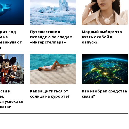
00:25
В Красноярском крае
идут поиски семьи, пропавшей
во время сплава
вчера, 23:30
Жителя Нижнего
Тагила арестовали за реакции
одит под
Путешествие в
Модный выбор: что
в Теlegram
м на
Исландию по следам
взять с собой в
ы закупают
«Интерстеллара»
отпуск?
вчера, 22:50
Российский
ы
режиссер Кирилл Соколов
снимет триллер для Netflix
вчера, 22:20
Турция призвала
к мораторию на удары по
торговым судам в Черном
море
вчера, 21:43
Экс-
сти и
Как защититься от
Кто изобрел средства
председатель Верховного
ы,
солнца на курорте?
связи?
суда Венгрии согласился стать
я успеха со
президентом республики
пытки
вчера, 20:58
Финляндия
введет экзамен для
претендентов на получение
гражданства