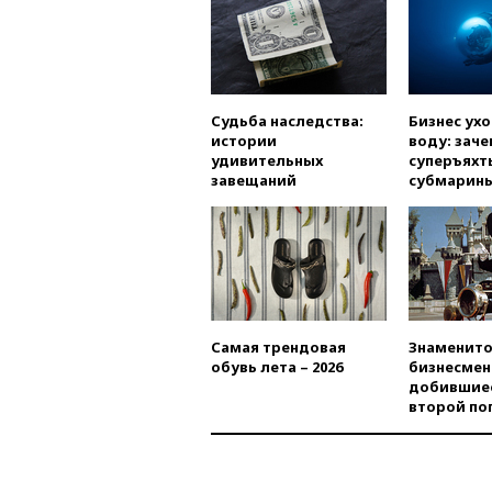
Судьба наследства:
Бизнес ух
истории
воду: заче
удивительных
суперъяхт
завещаний
субмарин
Самая трендовая
Знаменито
обувь лета – 2026
бизнесмен
добившиес
второй по