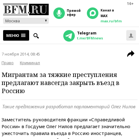
16+
Канал в
прямой
эфир
MAX
Москва
max.ru/bfm
Telegram
МЕНЮ
t.me/BFMnews
7 ноября 2014, 08:45
Право
Криминал
Мигрантам за тяжкие преступления
предлагают навсегда закрыть въезд в
Россию
Такие предложения разработал парламентарий Олег Нилов
Заместитель руководителя фракции «Справедливой
России» в Госдуме Олег Нилов предлагает значительно
ужесточить правила въезда в Россию иностранцев,