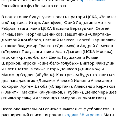
Российского футбольного союза.
В подготовке будут участвовать вратари ЦСКА, «Зенита»
и «Спартака» Игорь Акинфеев, Юрий Лодыгин и Артем
Ребров, защитники ЦСКА Василий Березуцкий, Сергей
Игнашевич, Георгий Щенников, защитники «Спартака»
Дмитрий Комбаров, Евгений Макеев, Сергей Паршивлюк,
а также Владимир Гранат («Динамо») и Андрей Семенов
(«Терек»). Полузащитники: Алан Дзагоев (ЦСКА Москва),
игроки «красно-белых» Денис Глушаков и Роман
Широков, игроки «сине-бело-голубых» Виктор Файзулин
и Олег Шатов, а также Игорь Денисов («Динамо») и
Магомед Оздоев («Рубин»). К встречам будут готовиться
два нападающих «Динамо» Алексей Ионов и Александр
Кокорин, Артем Дзюба («Спартак»), Александр Кержаков
(«Зенит»), Максим Канунников, («Рубин»), Денис Черышев
(«Вильярреал») и Александр Самедов («Локомотив»).
Всего окончательном списке значатся 25 футболистов. В
расширенный список игроков
входили 38 игроков
. Матч