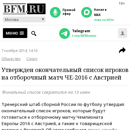
16+
Канал в
прямой
эфир
MAX
Москва
max.ru/bfm
Telegram
МЕНЮ
t.me/BFMnews
7 ноября 2014, 14:10
Общество
Спорт
Утвержден окончательный список игроков
на отборочный матч ЧЕ-2016 с Австрией
Финальный список сократился на 13 имен
Тренерский штаб сборной России по футболу утвердил
окончательный список игроков, которые будут
готовиться к отборочному матчу Чемпионата
Европы-2016 с Австрией, а также к товарищеской
встрече с Венгрией. Об этом сообщает
пресс-служба