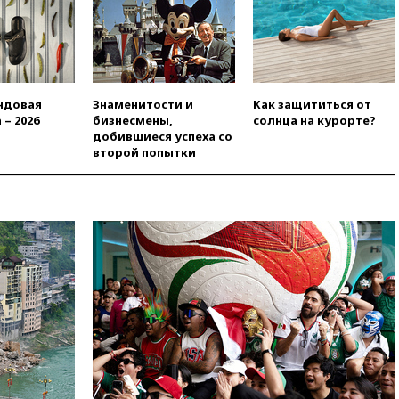
в Госдуму
вчера, 19:25
Путин
прокомментировал первый
номер «Единой России» в
бюллетене
ндовая
Знаменитости и
Как защититься от
вчера, 19:15
Путин обсудил с
 – 2026
бизнесмены,
солнца на курорте?
Памфиловой подготовку к
добившиеся успеха со
единому дню голосования
второй попытки
вчера, 18:56
Wildberries
отрицает перенос основной
логистики за пределы России
вчера, 18:45
Крупнейший
склад маркетплейса Rozetka
сгорел под Киевом
вчера, 18:35
Джаред Лето
лишился роли в фильме
Барри Левинсона на фоне
обвинений в насилии
вчера, 18:28
Выборы ректора
ГИТИСа перенесены на «после
1 ноября»