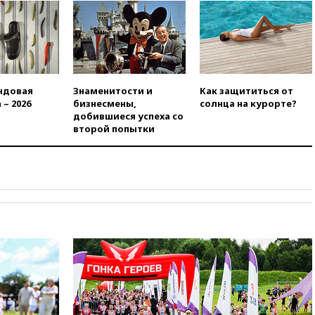
вчера, 21:43
Организаторы
«Интервидения»
подтвердили, что конкурс
пройдет в Саудовской Аравии
вчера, 21:35
Машков: в РФ
подготовили концепцию
развития театрального
ндовая
Знаменитости и
Как защититься от
искусства до 2035 года
 – 2026
бизнесмены,
солнца на курорте?
добившиеся успеха со
вчера, 21:21
Правительство
второй попытки
РФ разрешило продажу
бензина старых
экологических классов
вчера, 21:15
Путин обсудил с
Машковым 150-летие Союза
театральных деятелей
вчера, 20:47
Newsweek:
«взрывная» диарея охватила
47 из 50 штатов США
вчера, 20:35
ПВО за 12 часов
сбила 200 украинских
беспилотников