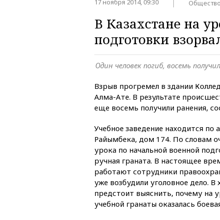
17 ноября 2014, 09:30
Обществ
В Казахстане на у
подготовки взорвал
Один человек погиб, восемь получи
Взрыв прогремел в здании Колле
Алма-Ате. В результате происшес
еще восемь получили ранения, с
Учебное заведение находится по 
Райымбека, дом 174. По словам о
урока по начальной военной подг
ручная граната. В настоящее вре
работают сотрудники правоохран
уже возбудили уголовное дело. В
предстоит выяснить, почему на 
учебной гранаты оказалась боевая