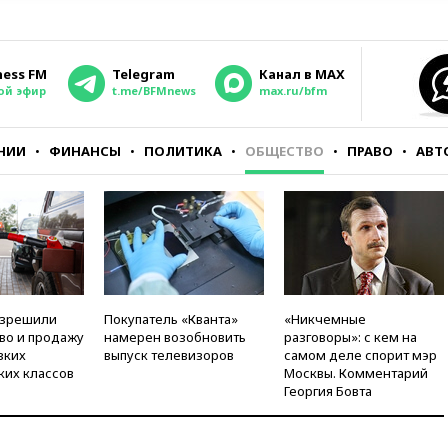
ness FM
Telegram
Канал в MAX
ой эфир
t.me/BFMnews
max.ru/bfm
НИИ
ФИНАНСЫ
ПОЛИТИКА
ОБЩЕСТВО
ПРАВО
АВТ
азрешили
Покупатель «Кванта»
«Никчемные
во и продажу
намерен возобновить
разговоры»: с кем на
зких
выпуск телевизоров
самом деле спорит мэр
ких классов
Москвы. Комментарий
Георгия Бовта