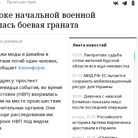
о
Происшествия
роке начальной военной
ась боевая граната
ли ранения
Лента новостей
джа моды и дизайна в
02:06
Лантратова: судьба
твия погиб один человек,
сотни жителей Курской
области все еще неизвестна
ообщает
Казинформ
.
01:10
МИД РФ: ЕС пытается
адресу: проспект
сохранить мобилизационный
ресурс для Украины
чевидца события, во время
отовке (НВП) взорвалась
00:05
Девочка с «маской
мя на месте происшествия
Бэтмена» показала лицо
ительных органов. Они
после последней операции
 ходе расследования им
вчера, 23:35
Российского
уроке НВП под видом
историка Артема Кирпиченка
.
арестовали в Израиле
вчера, 23:23
«Спартак»