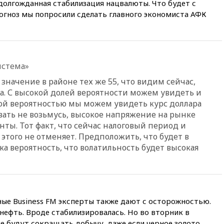
банкротство «Кванта» не
т долгожданная стабилизация нацвалюты. Что будет с
означает прекращения
рогноз мы попросили сделать главного экономиста АФК
производства телевизоров в
РФ
вчера, 22:35
Семь грузовых
вагонов сошли с рельсов в
Оренбургской области
истема»
вчера, 22:22
Минфин: в июле
значение в районе тех же 55, что видим сейчас,
выросли нефтегазовые
да. С высокой долей вероятности можем увидеть и
доходы российского бюджета
евой вероятностью мы можем увидеть курс доллара
вчера, 22:15
Аксаков: ЦБ
вать не возьмусь, высокое напряжение на рынке
согласовал первый стандарт
ты. Тот факт, что сейчас налоговый период и
исламского банкинга
 этого не отменяет. Предположить, что будет в
вчера, 21:43
Организаторы
ика вероятность, что волатильность будет высокая
«Интервидения»
подтвердили, что конкурс
пройдет в Саудовской Аравии
вчера, 21:35
Машков: в РФ
подготовили концепцию
ные Business FM эксперты также дают с осторожностью.
развития театрального
 нефть. Вроде стабилизировалась. Но во вторник в
искусства до 2035 года
не будут сокращать добычу, даже если черное золото