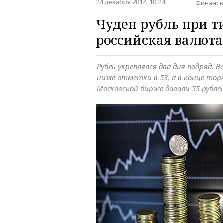
24 декабря 2014, 10:24
Финанс
Чуден рубль при т
российская валюта
Рубль укреплялся два дня подряд. 
ниже отметки в 53, а в конце торг
Московской бирже давали 55 рубле