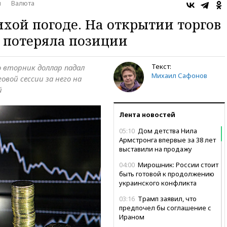
ы
Валюта
ихой погоде. На открытии торгов
 потеряла позиции
Текст:
Во вторник доллар падал
Михаил Сафонов
овой сессии за него на
й
Лента новостей
05:10
Дом детства Нила
Армстронга впервые за 38 лет
выставили на продажу
04:00
Мирошник: России стоит
быть готовой к продолжению
украинского конфликта
03:16
Трамп заявил, что
предпочел бы соглашение с
Ираном