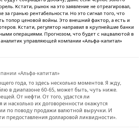
вчера, 21:21
Правительство
рель. Кстати, рынок на это заявление не отреагировал,
РФ разрешило продажу
е за гранью рентабельности. Но это сигнал того, что
бензина старых
ь топор ценовой войны. Это внешний фактор, а есть и
экологических классов
ртеров. Кстати, регулятор направил в крупнейшие банки
вчера, 21:15
Путин обсудил с
ными операциями. Прогнозом, что будет с нацвалютой в
Машковым 150-летие Союза
я аналитик управляющей компании «Альфа-капитал»
театральных деятелей
вчера, 20:47
Newsweek:
«взрывная» диарея охватила
47 из 50 штатов США
вчера, 20:35
ПВО за 12 часов
пании «Альфа-капитал»
сбила 200 украинских
ющего года, то здесь несколько моментов. Я жду,
беспилотников
лю в диапазоне 60-65, может быть, чуть ниже.
вчера, 20:20
Третий комплект
вещей. От нефти. От того, удастся ли
золотых медалей выиграли на
я и насколько их договоренности окажутся
ЧЕ российские синхронистки
ми по поводу продажи валютной выручки. И
вчера, 20:15
ТАСС: жизни
ти предоставления долларовой ликвидности».
главы «Уралдронзавода»
после взрыва ничего не
угрожает
вчера, 20:08
По всей Грузии