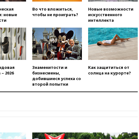
вчера, 18:56
Wildberries
ческая
Во что вложиться,
Новые возможности
отрицает перенос основной
: новые
чтобы не проиграть?
искусственного
логистики за пределы России
сти
интеллекта
вчера, 18:45
Крупнейший
склад маркетплейса Rozetka
сгорел под Киевом
вчера, 18:35
Джаред Лето
лишился роли в фильме
Барри Левинсона на фоне
обвинений в насилии
ндовая
Знаменитости и
Как защититься от
 – 2026
бизнесмены,
солнца на курорте?
вчера, 18:28
Выборы ректора
добившиеся успеха со
ГИТИСа перенесены на «после
второй попытки
1 ноября»
вчера, 18:15
Путин указал на
нехватку врачей в
Белгородской области
вчера, 17:58
ЕС отменил
временную защиту для
военнообязанных украинцев
вчера, 17:45
Шуваев сообщил