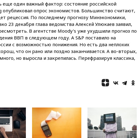
ть еще один важный фактор: состояние российской
снова отключилось
g опубликовал опрос экономистов. Большинство считают,
электричество
ет рецессия. По последнему прогнозу Минэкономики,
вчера, 20:00
Зеленский связал
ако 23 декабря глава ведомства Алексей Улюкаев заявил,
дефицит ракет с попыткой
ресмотреть. В агентстве Moody’s уже ухудшили прогноз по
Запада принудить Киев к
уступкам
дения ВВП в следующем году. А S&P поставило на
ссии с возможностью понижения. Но есть два неплохих
вчера, 19:45
Памфилова: ЦИК
орош, что он рано или поздно заканчивается. А во-вторых,
примет беспрецедентные
амного, но выросла и закрепилась. Перефразируя классика,
меры безопасности во время
выборов
вчера, 19:35
Памфилова
сообщила об омоложении
партийных списков на выборах
в Госдуму
вчера, 19:25
Путин
прокомментировал первый
номер «Единой России» в
бюллетене
вчера, 19:15
Путин обсудил с
Памфиловой подготовку к
единому дню голосования