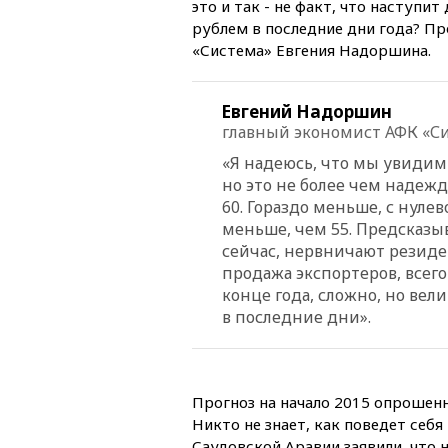
это и так - не факт, что наступи
рублем в последние дни года? П
«Система» Евгения Надоршина.
Евгений Надоршин
главный экономист АФК «С
«Я надеюсь, что мы увидим 
но это не более чем надеж
60. Гораздо меньше, с нул
меньше, чем 55. Предсказы
сейчас, нервничают резиден
продажа экспортеров, всего
конце года, сложно, но вел
в последние дни».
Прогноз на начало 2015 опрошен
Никто не знает, как поведет себя
Саудовской Аравии заявили, что 