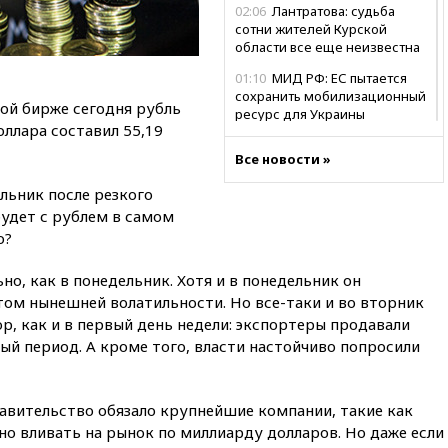
02:06
Лантратова: судьба
сотни жителей Курской
области все еще неизвестна
01:10
МИД РФ: ЕС пытается
сохранить мобилизационный
ой бирже сегодня рубль
ресурс для Украины
оллара составил 55,19
00:05
Девочка с «маской
Все новости »
Бэтмена» показала лицо
после последней операции
льник после резкого
вчера, 23:35
Российского
будет с рублем в самом
историка Артема Кирпиченка
о?
арестовали в Израиле
ьно, как в понедельник. Хотя и в понедельник он
вчера, 23:23
«Спартак»
разгромил «Оренбург» в
етом нынешней волатильности. Но все-таки и во вторник
Кубке России
р, как и в первый день недели: экспортеры продавали
й период. А кроме того, власти настойчиво попросили
вчера, 23:00
Пост Дмитриева в
X о миграционном кризисе в
Сеуте набрал миллион
просмотров
вительство обязало крупнейшие компании, такие как
но вливать на рынок по миллиарду долларов. Но даже если
вчера, 22:49
Минпромторг: