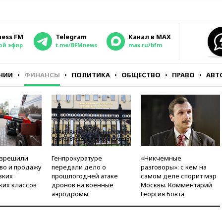
ness FM
Telegram
Канал в MAX
ой эфир
t.me/BFMnews
max.ru/bfm
НИИ
ФИНАНСЫ
ПОЛИТИКА
ОБЩЕСТВО
ПРАВО
АВТ
азрешили
Генпрокуратуре
«Никчемные
во и продажу
передали дело о
разговоры»: с кем на
зких
прошлогодней атаке
самом деле спорит мэр
ких классов
дронов на военные
Москвы. Комментарий
аэродромы
Георгия Бовта