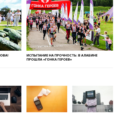
об учащении атак ВСУ на
Белгородскую область
вчера, 17:35
Шуваев за два с
половиной месяца посетил
все округа Белгородской
области
вчера, 17:25
Путин встретился
с врио губернатора
Белгородской области
Шуваевым
ЛОВА!
ИСПЫТАНИЕ НА ПРОЧНОСТЬ: В АЛАБИНЕ
ПРОШЛА «ГОНКА ГЕРОЕВ»
вчера, 17:20
«Ведомости»:
начальник тыла Санчик не
справился с возросшими
объемами работ
вчера, 17:15
В аэропорту Сочи
введен план «Ковер»
вчера, 16:55
При атаке дрона
ВСУ на больницу в Донецке
погибла женщина
вчера, 16:45
Франция уже три