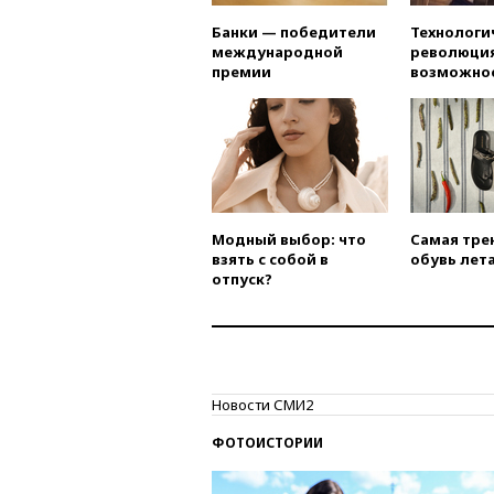
Банки — победители
Технологи
международной
революция
премии
возможно
Модный выбор: что
Самая тре
взять с собой в
обувь лета
отпуск?
Новости СМИ2
ФОТОИСТОРИИ