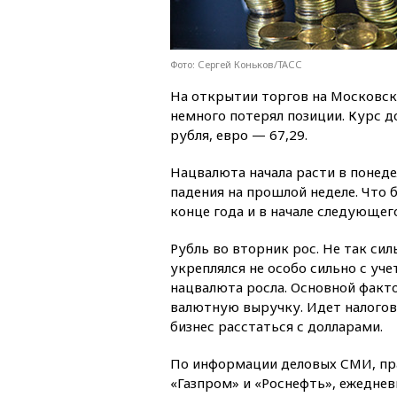
Фото: Сергей Коньков/ТАСС
На открытии торгов на Московск
немного потерял позиции. Курс д
рубля, евро — 67,29.
Нацвалюта начала расти в понеде
падения на прошлой неделе. Что 
конце года и в начале следующег
Рубль во вторник рос. Не так сил
укреплялся не особо сильно с уч
нацвалюта росла. Основной факто
валютную выручку. Идет налоговы
бизнес расстаться с долларами.
По информации деловых СМИ, пра
«Газпром» и «Роснефть», ежеднев