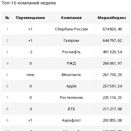
Топ-10 компаний недели:
№
Перемещение
Компания
МедиаИндекс
1
+1
Сбербанк России
674 833, 49
2
+1
Газпром
644 797, 62
3
-2
Роснефть
491 320, 54
4
0
РЖД
266 061, 97
5
new
ВКонтакте
261 730, 29
6
0
Apple
237 591, 34
7
0
Ростелеком
225 116, 23
8
-3
ВТБ
211 217, 08
9
+1
Аэрофлот
203 855, 08