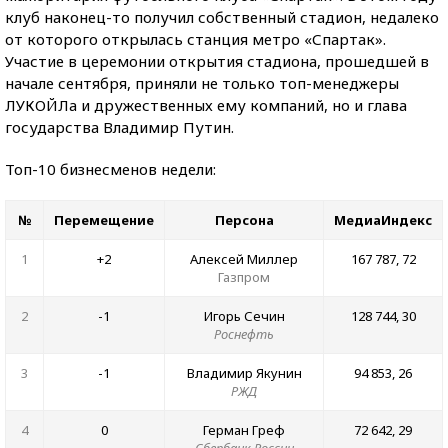
клуб наконец-то получил собственный стадион, недалеко
от которого открылась станция метро «Спартак».
Участие в церемонии открытия стадиона, прошедшей в
начале сентября, приняли не только топ-менеджеры
ЛУКОЙЛа и дружественных ему компаний, но и глава
государства Владимир Путин.
Топ-10 бизнесменов недели:
№
Перемещение
Персона
МедиаИндекс
1
+2
Алексей Миллер
167 787, 72
Газпром
2
-1
Игорь Сечин
128 744, 30
Роснефть
3
-1
Владимир Якунин
94 853, 26
РЖД
4
0
Герман Греф
72 642, 29
Сбербанк России