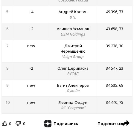
5
+4
Андрей Костин
49 396, 73
ВТБ
6
+2
Алишер Усманов
43 658, 73
USM Holdings
7
new
Дмитрий
39 278, 30
Чернышенко
Volga Group
8
-2
Олег Дерипаска
34 547, 23
РУСАЛ
9
new
Вагит Алекперов
34 535, 68
Лукойл
10
new
Леонид Федун
34 440, 75
ФК "Спартак"
0
0
Поделиться
Подпишись