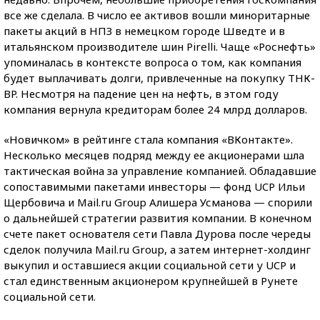
все же сделала. В число ее активов вошли миноритарные
пакеты акций в НПЗ в немецком городе Шведте и в
итальянском производителе шин Pirelli. Чаще «Роснефть»
упоминалась в контексте вопроса о том, как компания
будет выплачивать долги, привлеченные на покупку ТНК-
BP. Несмотря на падение цен на нефть, в этом году
компания вернула кредиторам более 24 млрд долларов.
«Новичком» в рейтинге стала компания «ВКонтакте».
Несколько месяцев подряд между ее акционерами шла
тактическая война за управление компанией. Обладавшие
сопоставимыми пакетами инвесторы — фонд UCP Ильи
Щербовича и Mail.ru Group Алишера Усманова — спорили
о дальнейшей стратегии развития компании. В конечном
счете пакет основателя сети Павла Дурова после череды
сделок получила Mail.ru Group, а затем интернет-холдинг
выкупил и оставшиеся акции социальной сети у UCP и
стал единственным акционером крупнейшей в Рунете
социальной сети.