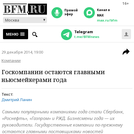
16+
Канал в
прямой
эфир
MAX
Москва
max.ru/bfm
Telegram
МЕНЮ
t.me/BFMnews
29 декабря 2014, 19:00
Компании
Госкомпании остаются главными
ньюсмейкерами года
Текст:
Дмитрий Ланин
Самыми популярными компаниями года стали Сбербанк,
«Роснефть», «Газпром» и РЖД. Бизнесмены года — их
руководители. Государственные компании по-прежнему
остаются главными поставщиками новостей