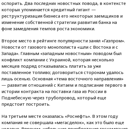
оспорить. Два последних новостных повода, в контексте
которых упоминается кредитный гигант —
реструктуризация бизнеса его некоторых заемщиков и
изменение собственной стратегии развития банка на
фоне замедления темпов роста экономики.
Второе место в рейтинге популярности занял «Газпром».
Новости от газового монополиста «шли с Востока и с
Запада». Главным «западным новостным» поводом был
конфликт компании с Украиной, которая несколько
месяцев подряд отказывалась платить за уже
поставленное топливо; договориться сторонам удалось
лишь осенью. Основная «тема восточного направления»
— развитие отношений с Китаем и подписание первого в
истории контракта на поставки газа из России в
Поднебесную через трубопровод, который еще
предстоит построить.
На третьем месте оказалась «Роснефть». В этом году
компания не совершала «мегасделок», как это было еще
недавно. Впрочем, небольшие приобретения госкомпания