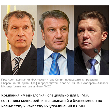
Президент компании «Роснефть» Игорь Сечин, председатель правления
Сбербанка РФ Герман Греф и председатель правления ОАО «Газпром» Алексей
Миллер (слева направо). Фото: ТАСС
Компания «Медиалогия» специально для BFM.ru
составила медиарейтинги компаний и бизнесменов по
количеству и качеству их упоминаний в СМИ.