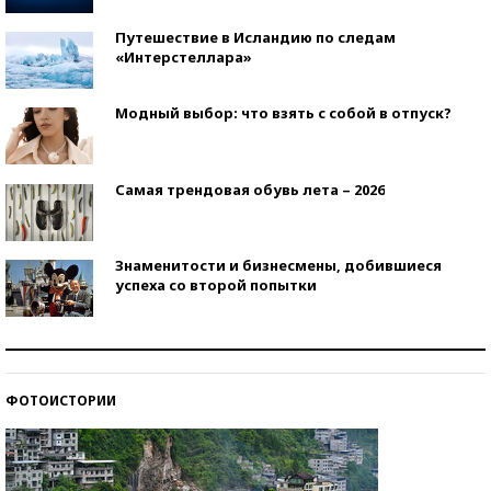
Путешествие в Исландию по следам
«Интерстеллара»
Модный выбор: что взять с собой в отпуск?
Самая трендовая обувь лета – 2026
Знаменитости и бизнесмены, добившиеся
успеха со второй попытки
Как защититься от солнца на курорте?
ФОТОИСТОРИИ
Кто изобрел средства связи?