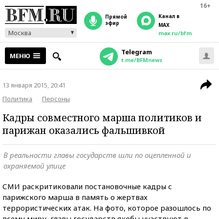
16+
Канал в
прямой
эфир
MAX
Москва
max.ru/bfm
Telegram
МЕНЮ
t.me/BFMnews
13 января 2015, 20:41
Политика
Персоны
Кадры совместного марша политиков и
парижан оказались фальшивкой
В реальности главы государств шли по оцепленной и
охраняемой улице
СМИ раскритиковали постановочные кадры с
парижского марша в память о жертвах
террористических атак. На фото, которое разошлось по
всему миру, главы государств якобы
участвуют в