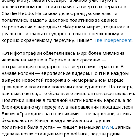
коллективном шествии в память о жертвах теракта в
Charlie Hebdo. На самом деле французские власти
попытались выдать шествие политиков за единое
мероприятие с народным «Маршем мира», тогда как в
реальности главы государств шли по оцепленному и
хорошо охраняемому переулку. Пишет
The Independent
.
«Эти фотографии облетели весь мир: более миллиона
человек на марше в Париже в воскресенье —
потрясающая солидарность с жертвами терактов. В
начале колонн — европейские лидеры. Почти в каждом
выпуске новостей говорили о мемориальном марше,
граждане и политики показали свое единство. Но теперь,
как выясняется, это была всего лишь оптическая иллюзия.
Политики шли не в головной части колонны народа, а по
блокированному переулку, в направлении площади Леон
Блюм. «Граждане» за политиками — не парижане, а силы
безопасности. Улица позади небольшой группы
политиков была пуста» — пишет немецкая
DWN
. Запись
сделана возле станции метро Voltaire, подтвердила