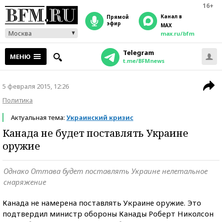
16+
Канал в
прямой
эфир
MAX
Москва
max.ru/bfm
Telegram
МЕНЮ
t.me/BFMnews
5 февраля 2015, 12:26
Политика
Актуальная тема:
Украинский кризис
Канада не будет поставлять Украине
оружие
Однако Оттава будет поставлять Украине нелетальное
снаряжение
Канада не намерена поставлять Украине оружие. Это
подтвердил министр обороны Канады Роберт Николсон