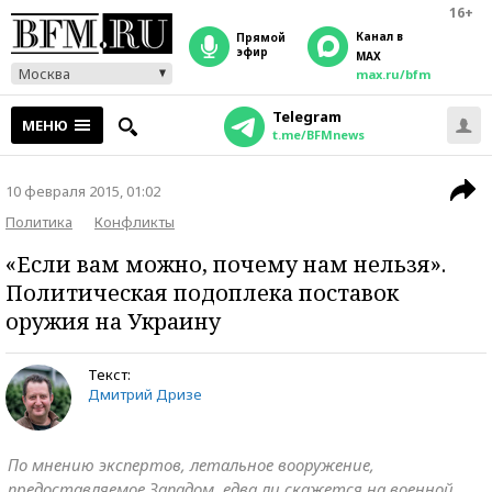
16+
Канал в
прямой
эфир
MAX
Москва
max.ru/bfm
Telegram
МЕНЮ
t.me/BFMnews
10 февраля 2015, 01:02
Политика
Конфликты
«Если вам можно, почему нам нельзя».
Политическая подоплека поставок
оружия на Украину
Текст:
Дмитрий Дризе
По мнению экспертов, летальное вооружение,
предоставляемое Западом, едва ли скажется на военной